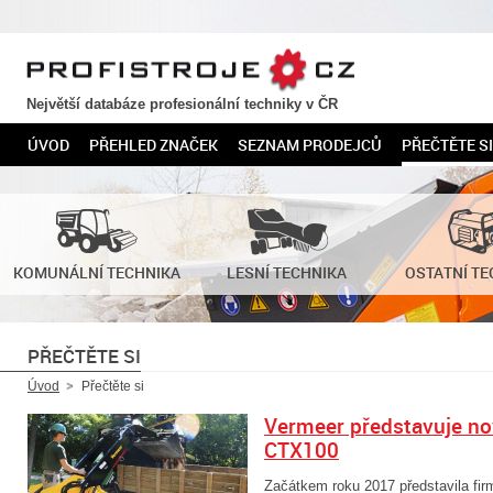
PROFISTROJE.CZ
Největší databáze profesionální techniky v ČR
ÚVOD
PŘEHLED ZNAČEK
SEZNAM PRODEJCŮ
PŘEČTĚTE SI
KOMUNÁLNÍ TECHNIKA
LESNÍ TECHNIKA
OSTATNÍ TE
PŘEČTĚTE SI
Úvod
Přečtěte si
Vermeer představuje no
CTX100
Začátkem roku 2017 představila fi