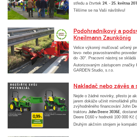
24. - 25. května 20
středu a čtvrtek
Těšíme se na Vaši návštěvu!
Podohradníkový a pods
Kneilmann Zaunkönig
Velice výkonný mulčovač určený pro 
levo- nebo pravostranného proveden
do -30°. Pracovní nástroj se skládá 
Autorizovaným zástupcem značky K
GARDEN Studio, s.r.o.
Nakladač nebo závěs a 
Nejde o žádné novinky, přesto je ak
jarem dokáže učinit mimořádně přita
zvýhodněného financování John De
John Deere 3036E
traktoru
, dostane
Deere D160 v hodnotě 100 000 Kč 
Druhým akčním strojem je kompaktn