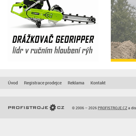
Úvod
Registrace prodejce
Reklama
Kontakt
© 2006 – 2026
PROFISTROJE.CZ
a dis