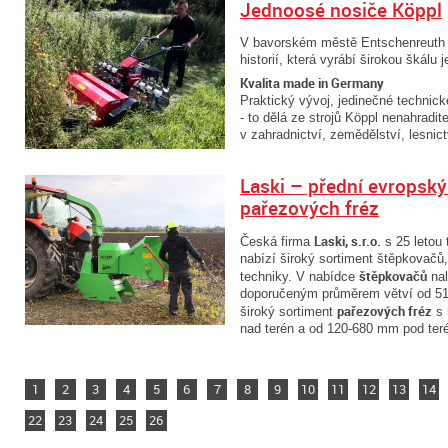
Jednoosé nosiče Köppl
V bavorském městě Entschenreuth sí
historií, která vyrábí širokou škálu
Kvalita made in Germany
Praktický vývoj, jedinečné technické
- to dělá ze strojů Köppl nenahradit
v zahradnictví, zemědělství, lesnict
Laski – přední evropsk
pařezových fréz
Laski, s.r.o.
Česká firma
s 25 letou 
nabízí široký sortiment štěpkovačů,
štěpkovačů
techniky. V nabídce
nal
doporučeným průměrem větví od 51
pařezových fréz
široký sortiment
s 
nad terén a od 120-680 mm pod ter
1
2
3
4
5
6
7
8
9
10
11
12
13
14
22
23
24
25
26