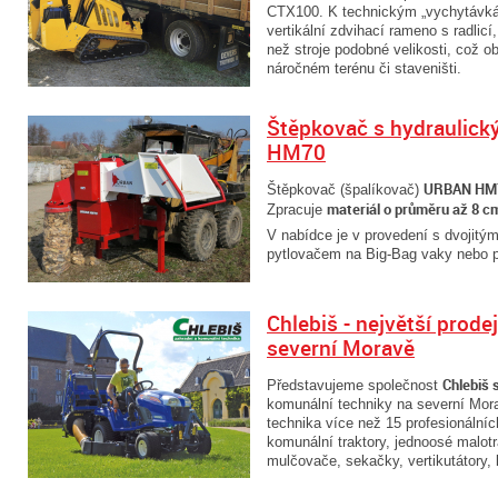
CTX100. K technickým „vychytávká
vertikální zdvihací rameno s radlicí
než stroje podobné velikosti, což o
náročném terénu či staveništi.
Štěpkovač s hydrauli
HM70
URBAN HM
Štěpkovač (špalíkovač)
materiál o průměru až 8 
Zpracuje
V nabídce je v provedení s dvojitým
pytlovačem na Big-Bag vaky nebo 
Chlebiš - největší prod
severní Moravě
Chlebiš s
Představujeme společnost
komunální techniky na severní Morav
technika více než 15 profesionální
komunální traktory, jednoosé malotr
mulčovače, sekačky, vertikutátory,