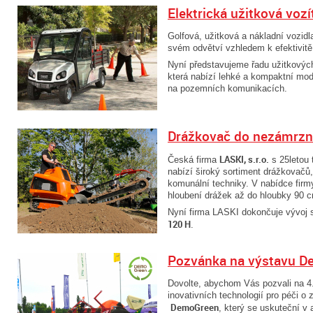
Elektrická užitková vozí
Golfová, užitková a nákladní vozidl
svém odvětví vzhledem k efektivitě
Nyní představujeme řadu užitkovýc
která nabízí lehké a kompaktní mo
na pozemních komunikacích.
Drážkovač do nezámrzn
LASKI, s.r.o.
Česká firma
s 25letou 
nabízí široký sortiment drážkovačů,
komunální techniky. V nabídce fir
hloubení drážek až do hloubky 90 c
Nyní firma LASKI dokončuje vývoj 
120 H
.
Pozvánka na výstavu 
Dovolte, abychom Vás pozvali na 4
inovativních technologií pro péči o 
DemoGreen
, který se uskuteční v 