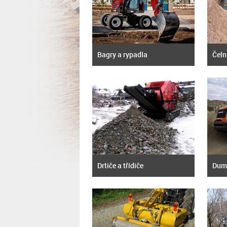
Bagry a rypadla
Čeln
Drtiče a třídiče
Dum