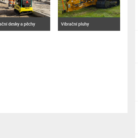
ační desky a pěchy
Vibrační pluhy