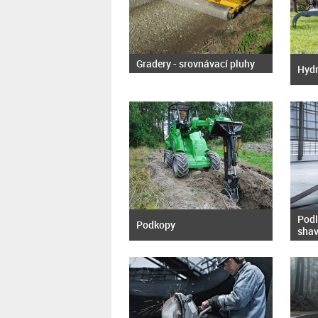
Gradery - srovnávací pluhy
Hydr
Podl
Podkopy
shav