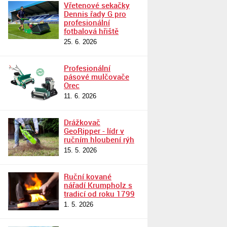
Vřetenové sekačky
Dennis řady G pro
profesionální
fotbalová hřiště
25. 6. 2026
Profesionální
pásové mulčovače
Orec
11. 6. 2026
Drážkovač
GeoRipper - lídr v
ručním hloubení rýh
15. 5. 2026
Ruční kované
nářadí Krumpholz s
tradicí od roku 1799
1. 5. 2026