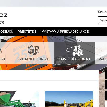
Čtvrte
 ČR
RODEJCŮ
PŘEČTĚTE SI
VÝSTAVY A PŘEDVÁDĚCÍ AKCE
NIKA
OSTATNÍ TECHNIKA
STAVEBNÍ TECHNIKA
ZAHR