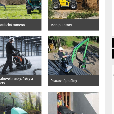
aulická ramena
Manipulátory
ahové brusky, frézy a
Pracovní plošiny
ery