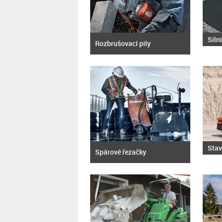
Siln
Rozbrušovací pily
Stav
Spárové řezačky