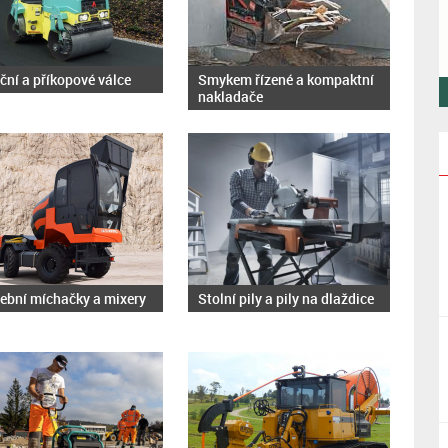
iční a příkopové válce
Smykem řízené a kompaktní
nakladače
ební míchačky a mixery
Stolní pily a pily na dlaždice