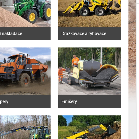
í nakladače
Drážkovače a rýhovače
pery
Finišery