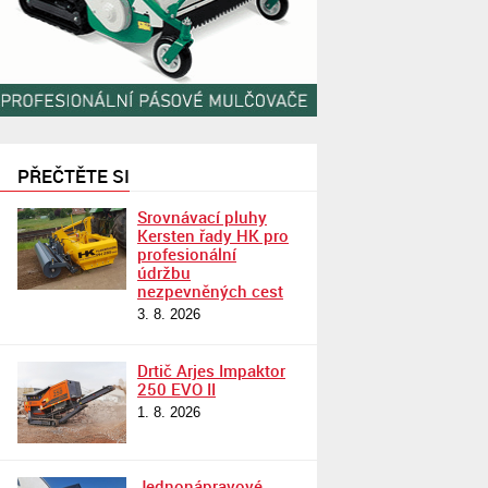
PŘEČTĚTE SI
Srovnávací pluhy
Kersten řady HK pro
profesionální
údržbu
nezpevněných cest
3. 8. 2026
Drtič Arjes Impaktor
250 EVO II
1. 8. 2026
Jednonápravové