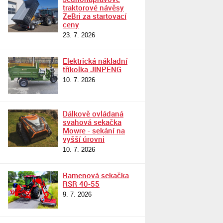
traktorové návěsy
ZeBri za startovací
ceny
23. 7. 2026
Elektrická nákladní
tříkolka JINPENG
10. 7. 2026
Dálkově ovládaná
svahová sekačka
Mowre - sekání na
vyšší úrovni
10. 7. 2026
Ramenová sekačka
RSR 40-55
9. 7. 2026