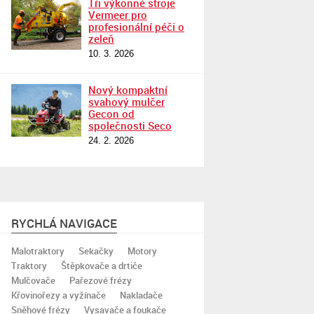
Tři výkonné stroje
Vermeer pro
profesionální péči o
zeleň
10. 3. 2026
Nový kompaktní
svahový mulčer
Gecon od
společnosti Seco
24. 2. 2026
RYCHLÁ NAVIGACE
Malotraktory
Sekačky
Motory
Traktory
Štěpkovače a drtiče
Mulčovače
Pařezové frézy
Křovinořezy a vyžínače
Nakladače
Sněhové frézy
Vysavače a foukače