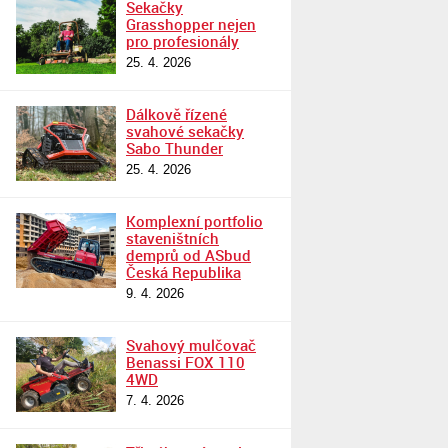
Sekačky
Grasshopper nejen
pro profesionály
25. 4. 2026
Dálkově řízené
svahové sekačky
Sabo Thunder
25. 4. 2026
Komplexní portfolio
staveništních
demprů od ASbud
Česká Republika
9. 4. 2026
Svahový mulčovač
Benassi FOX 110
4WD
7. 4. 2026