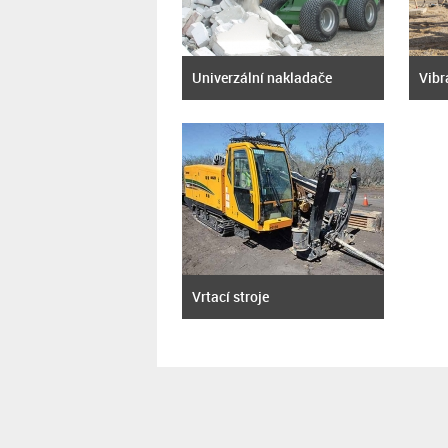
Univerzální nakladače
Vibr
Vrtací stroje