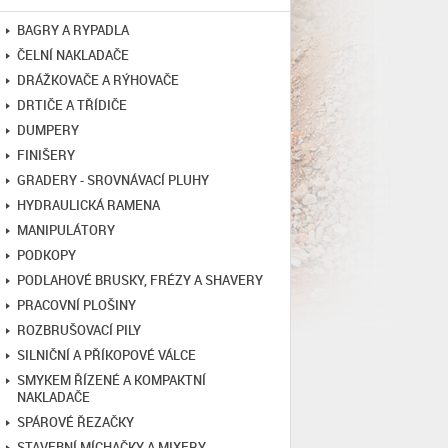
BAGRY A RYPADLA
ČELNÍ NAKLADAČE
DRÁŽKOVAČE A RÝHOVAČE
DRTIČE A TŘÍDIČE
DUMPERY
FINIŠERY
GRADERY - SROVNÁVACÍ PLUHY
HYDRAULICKÁ RAMENA
MANIPULÁTORY
PODKOPY
PODLAHOVÉ BRUSKY, FRÉZY A SHAVERY
PRACOVNÍ PLOŠINY
ROZBRUŠOVACÍ PILY
SILNIČNÍ A PŘÍKOPOVÉ VÁLCE
SMYKEM ŘÍZENÉ A KOMPAKTNÍ
NAKLADAČE
SPÁROVÉ ŘEZAČKY
STAVEBNÍ MÍCHAČKY A MIXERY