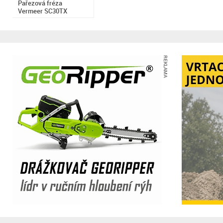
Pařezová fréza
Vermeer SC30TX
REKLAMA