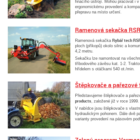
hnacího ústrojí. Mohou pracovat i 
ergonomickému provedení a kompakt
přepravu na místo určení.
Ramenová sekačka RSR
Rybář tech RS
Ramenová sekačka
ploch (příkopů) okolo silnic a komu
4,2 metru.
Sekačku lze namontovat na všechn
tříbodového závěsu kat. 1-2. Trak
hřídelem s otáčkami 540 ot./min.
Štěpkovače a pařezové 
Představujeme štěpkovače a pařezo
products
, založené již v roce 1999.
V nabídce jsou štěpkovače s vlas
hydraulickým pohonem. Dále dvě pa
varianty provedení na pásovém pod