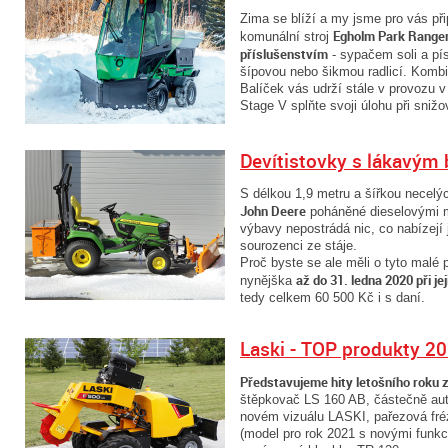
Zima se blíží a my jsme pro vás při
Egholm Park Ranger
komunální stroj
příslušenstvím
- sypačem soli a p
šípovou nebo šikmou radlicí. Kombin
Balíček vás udrží stále v provozu
Stage V splňte svoji úlohu při sniž
Devítistovky s lákavý
S délkou 1,9 metru a šířkou necelýc
John Deere
poháněné dieselovými m
výbavy nepostrádá nic, co nabízejí 
sourozenci ze stáje.
Proč byste se ale měli o tyto malé 
až do 31. ledna 2020 při j
nynějška
tedy celkem 60 500 Kč i s daní.
Laski - TOP produkty 2
Představujeme hity letošního roku 
štěpkovač LS 160 AB, částečně au
novém vizuálu LASKI, pařezová fr
(model pro rok 2021 s novými funk