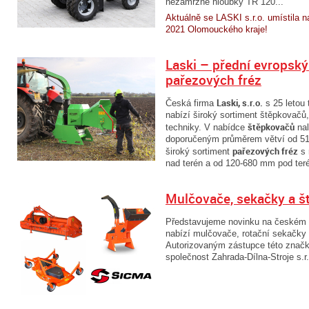
nezámrzné hloubky TR 120...
Aktuálně se
LASKI s.r.o. umístila 
2021 Olomouckého kraje!
Laski – přední evropsk
pařezových fréz
Laski, s.r.o.
Česká firma
s 25 letou 
nabízí široký sortiment štěpkovačů,
štěpkovačů
techniky. V nabídce
nal
doporučeným průměrem větví od 51
pařezových fréz
široký sortiment
s 
nad terén a od 120-680 mm pod ter
Mulčovače, sekačky a 
Představujeme novinku na českém t
nabízí mulčovače, rotační sekačky 
Autorizovaným zástupce této značk
společnost Zahrada-Dílna-Stroje s.r.