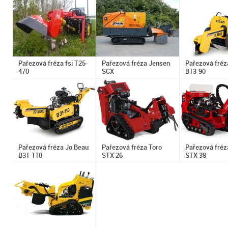
Pařezová fréza fsi T25-
Pařezová fréza Jensen
Pařezová fréz
470
SCX
B13-90
Pařezová fréza Jo Beau
Pařezová fréza Toro
Pařezová fréz
B31-110
STX 26
STX 38