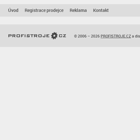
Úvod
Registrace prodejce
Reklama
Kontakt
© 2006 – 2026
PROFISTROJE.CZ
a dis