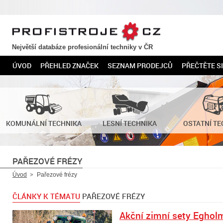
PROFISTROJE.CZ
Největší databáze profesionální techniky v ČR
ÚVOD
PŘEHLED ZNAČEK
SEZNAM PRODEJCŮ
PŘEČTĚTE SI
KOMUNÁLNÍ TECHNIKA
LESNÍ TECHNIKA
OSTATNÍ TE
PAŘEZOVÉ FRÉZY
Úvod
Pařezové frézy
ČLÁNKY K TÉMATU
PAŘEZOVÉ FRÉZY
Akční zimní sety Eghol