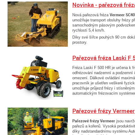
Novinka - pařezová fré
Vermeer SC40
Nová pařezová fréza
umožňuje transport obsluhy frézy př
samochodným pásovým podvozkem s
rychlostí 5,4 km/h.
Díky své šířce pouhých 90 cm doká
prostory.
Pařezová fréza Laski F
Fréza Laski F 500 HR je určena k fr
odfrézování nadzemní a podzemní č
omezení. Dálkové ovládání maximál
pracovník je ušetřen veškeré fyzi
umožňuje průjezd frézy i stísněným
automatickým frézovacím systéme
Pařezové frézy Vermeer
Pařezové frézy Vermeer
jsou navrž
pařezů a kořenů. Vysoká produktivi
díky nadstandardnímu systému Auto