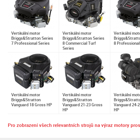
Vertikální motor
Vertikální motor
Vertikální mot
Briggs&Stratton Series
Briggs&Stratton Series
Briggs&Stratt
7 Professional Series
8 Commercial Turf
8 Professional
Series
Vertikální motor
Vertikální motor
Vertikální mot
Briggs&Stratton
Briggs&Stratton
Briggs&Stratt
Vanguard 18 Gross HP
Vanguard 21-23 Gross
Vanguard 24-2
HP
HP
Pro zobrazení všech relevantních strojů na výraz motory pros