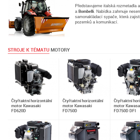
Představujeme italská rozmetadla 
Bombelli
a
. Nabídka zahrnuje nesen
samonakládací sypače, která zajistí
pozemků a komunikací.
STROJE K TÉMATU
MOTORY
Čtyřtaktní horizontální
Čtyřtaktní horizontální
Čtyřtaktní hor
motor Kawasaki
motor Kawasaki
motor Kawasa
FD620D
FD750D
FD750D DFI