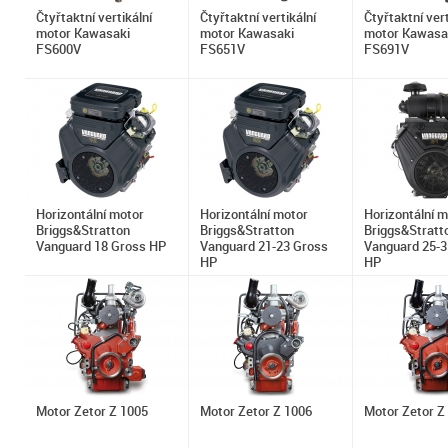
Čtyřtaktní vertikální
Čtyřtaktní vertikální
Čtyřtaktní vert
motor Kawasaki
motor Kawasaki
motor Kawasa
FS600V
FS651V
FS691V
Horizontální motor
Horizontální motor
Horizontální m
Briggs&Stratton
Briggs&Stratton
Briggs&Stratt
Vanguard 18 Gross HP
Vanguard 21-23 Gross
Vanguard 25-3
HP
HP
Motor Zetor Z 1005
Motor Zetor Z 1006
Motor Zetor Z