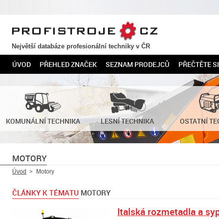
PROFISTROJE.CZ
Největší databáze profesionální techniky v ČR
ÚVOD
PŘEHLED ZNAČEK
SEZNAM PRODEJCŮ
PŘEČTĚTE SI
KOMUNÁLNÍ TECHNIKA
LESNÍ TECHNIKA
OSTATNÍ TE
MOTORY
Úvod
Motory
ČLÁNKY K TÉMATU
MOTORY
Italská rozmetadla a sy