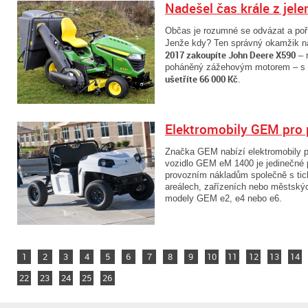
Nadešel čas krále z jelen
Občas je rozumné se odvázat a poříd
Jenže kdy? Ten správný okamžik n
2017 zakoupíte John Deere X590
– n
poháněný zážehovým motorem – s 
ušetříte 66 000 Kč
.
Elektromobily GEM pro 
Značka GEM nabízí elektromobily p
vozidlo
GEM eM 1400 je jedinečné p
provozním nákladům společně s tich
areálech, zařízeních nebo městskýc
modely GEM e2, e4 nebo e6.
1
2
3
4
5
6
7
8
9
10
11
12
13
14
22
23
24
25
26