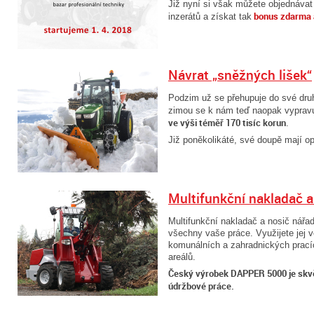
Již nyní si však můžete objednávat 
bonus zdarma 
inzerátů a získat tak
Návrat „sněžných lišek“
Podzim už se přehupuje do své druhé
zimou se k nám teď naopak vypravuj
ve výši téměř 170 tisíc korun
.
Již poněkolikáté, své doupě mají o
Multifunkční nakladač a
Multifunkční nakladač a nosič nářa
všechny vaše práce. Využijete jej v
komunálních a zahradnických prací
areálů.
Český výrobek DAPPER 5000 je sk
údržbové práce.