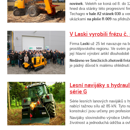
novinek.
Veletrh se koná od 8. do 1
hned dva stánky této progresivní fi
v hale A2 stánek 030
Techagro
a ven
na ploše R 009
ukázkami
na přidruž
V Laski vyrobili frézu č.
Laski
Firma
už 25 let navazuje na bo
prostějovského regionu. Ve svém po
její hlavní výrobní artikl dlouhodobě
Nedávno ve Smržicích zhotovili fré
je pádný důvod k malému ohlédnutí.
Lesní navijáky s hydrau
série G
Série lesních lanových navijáků s
nabízí tažnou sílu až 85 kN. Tyto n
konstrukcí jsou určeny pro profesion
Navijáky slovinského výrobce Unifor
životnost a jednoduchá údržba a ov