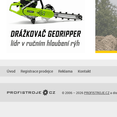
Úvod
Registrace prodejce
Reklama
Kontakt
© 2006 – 2026
PROFISTROJE.CZ
a dis