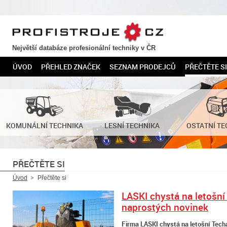
PROFISTROJE.CZ
Největší databáze profesionální techniky v ČR
ÚVOD
PŘEHLED ZNAČEK
SEZNAM PRODEJCŮ
PŘEČTĚTE SI
KOMUNÁLNÍ TECHNIKA
LESNÍ TECHNIKA
OSTATNÍ TE
PŘEČTĚTE SI
Úvod
Přečtěte si
LASKI chystá na letošní
naprostých novinek
Firma LASKI chystá na letošní Tech