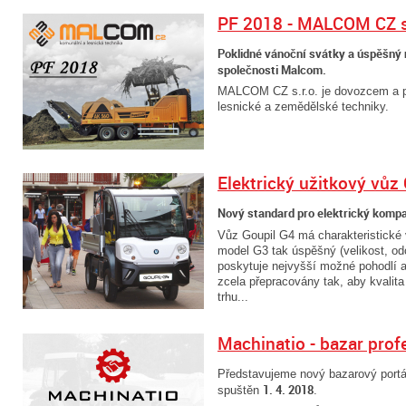
PF 2018 - MALCOM CZ s.
Poklidné vánoční svátky a úspěšný 
společnosti Malcom.
MALCOM CZ s.r.o. je dovozcem a p
lesnické a zemědělské techniky.
Elektrický užitkový vůz
Nový standard pro elektrický kompak
Vůz Goupil G4 má charakteristické 
model G3 tak úspěšný (velikost, od
poskytuje nejvyšší možné pohodlí 
zcela přepracovány tak, aby kvalit
trhu...
Machinatio - bazar prof
Představujeme nový bazarový port
1. 4. 2018
spuštěn
.