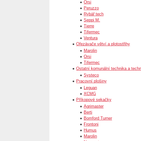
Orsi
Peruzzo
Rybář tech
Seppi M.
Tierre
Tifermec
Ventura
Ořezávače větví a plotostřihy
Marolin
Orsi
Tifermec
Ostatní komunální technika a techn
Systeco
Pracovní plošiny
Leguan
XCMG
Příkopové sekačky
Agrimaster
Berti
Bomford Turner
Frontoni
Humus
Marolin