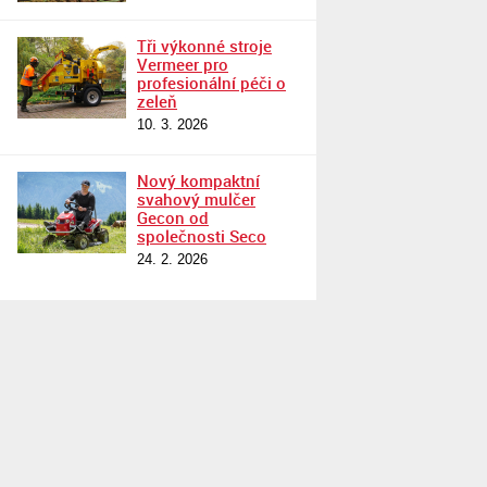
Tři výkonné stroje
Vermeer pro
profesionální péči o
zeleň
10. 3. 2026
Nový kompaktní
svahový mulčer
Gecon od
společnosti Seco
24. 2. 2026