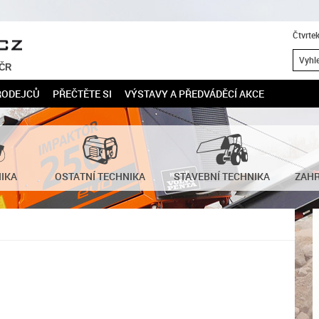
Čtvrte
 ČR
RODEJCŮ
PŘEČTĚTE SI
VÝSTAVY A PŘEDVÁDĚCÍ AKCE
NIKA
OSTATNÍ TECHNIKA
STAVEBNÍ TECHNIKA
ZAHR