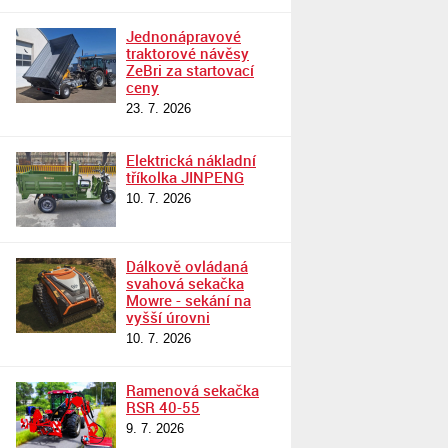
Jednonápravové
traktorové návěsy
ZeBri za startovací
ceny
23. 7. 2026
Elektrická nákladní
tříkolka JINPENG
10. 7. 2026
Dálkově ovládaná
svahová sekačka
Mowre - sekání na
vyšší úrovni
10. 7. 2026
Ramenová sekačka
RSR 40-55
9. 7. 2026