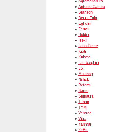
Agromehanika
Antonio Carraro
Branson
Deutz-Fahr
Egholm
Ferrari
Holder
Iseki
John Deere
Kioti
Kubota
Lamborghini
LS
Multihog
Nilfisk
Reform
Same
Shibaura
Timan
TYM
Ventrac
Vitra
Yanmar
ZeBri