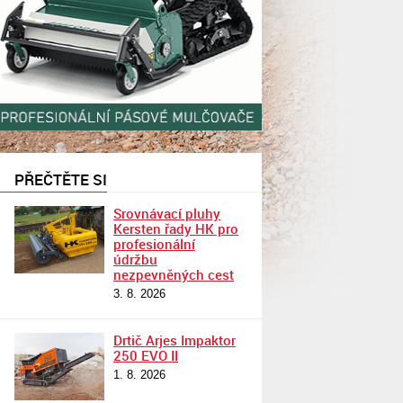
PŘEČTĚTE SI
Srovnávací pluhy
Kersten řady HK pro
profesionální
údržbu
nezpevněných cest
3. 8. 2026
Drtič Arjes Impaktor
250 EVO II
1. 8. 2026