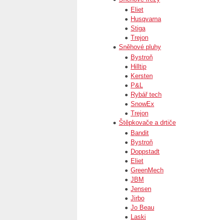
Eliet
Husqvarna
Stiga
Trejon
Sněhové pluhy
Bystroň
Hilltip
Kersten
P&L
Rybář tech
SnowEx
Trejon
Štěpkovače a drtiče
Bandit
Bystroň
Doppstadt
Eliet
GreenMech
JBM
Jensen
Jirbo
Jo Beau
Laski