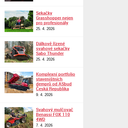
Sekačky
Grasshopper nejen
pro profesionály
25. 4. 2026
Dálkově řízené
svahové sekačky
Sabo Thunder
25. 4. 2026
Komplexní portfolio
staveništních
demprů od ASbud
Česká Republika
9. 4. 2026
Svahový mulčovač
Benassi FOX 110
4WD
7. 4. 2026