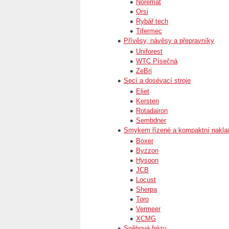
Noremat
Orsi
Rybář tech
Tifermec
Přívěsy, návěsy a přepravníky
Uniforest
WTC Písečná
ZeBri
Secí a dosévací stroje
Eliet
Kersten
Rotadairon
Sembdner
Smykem řízené a kompaktní nakla
Boxer
Byzzon
Hysoon
JCB
Locust
Sherpa
Toro
Vermeer
XCMG
Sněhové frézy