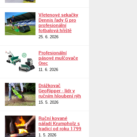
Vřetenové sekačky
Dennis řady G pro
profesionální
fotbalová hřiště
25. 6. 2026
Profesionální
pásové mulčovače
Orec
11. 6. 2026
Drážkovač
GeoRipper - lídr v
ručním hloubení rýh
15. 5. 2026
Ruční kované
nářadí Krumpholz s
tradicí od roku 1799
1. 5. 2026