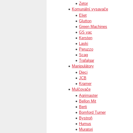
Zetor
Komunální vysavače
Eliet
Glutton
Green Machines
GS vac
Kersten
Laski
Peruzzo
Scag
Trafalgar
Manipulátory
Dieci
JCB
Kramer
Mulčovače
Agrimaster
Bellon Mit
Berti
Bomford Turner
Bystroň
Humus
Muratori