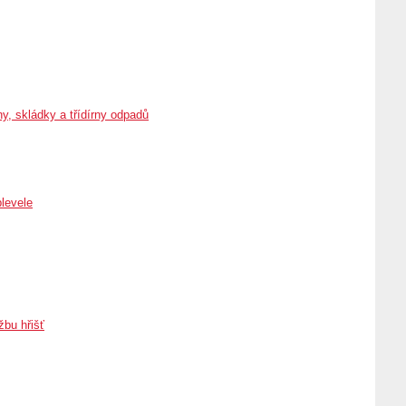
y, skládky a třídírny odpadů
plevele
žbu hřišť