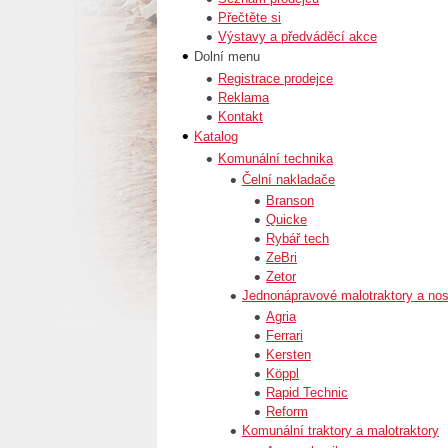
Přečtěte si
Výstavy a předváděcí akce
Dolní menu
Registrace prodejce
Reklama
Kontakt
Katalog
Komunální technika
Čelní nakladače
Branson
Quicke
Rybář tech
ZeBri
Zetor
Jednonápravové malotraktory a nos
Agria
Ferrari
Kersten
Köppl
Rapid Technic
Reform
Komunální traktory a malotraktory