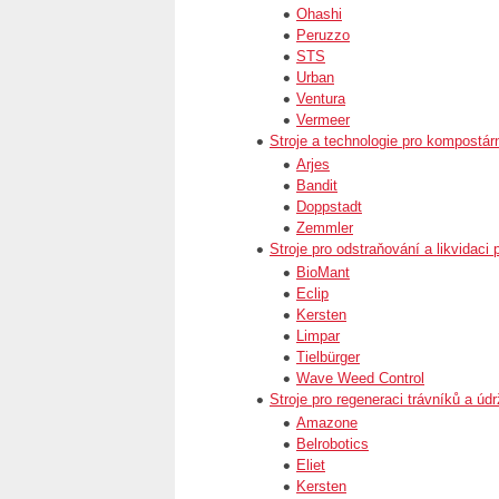
Ohashi
Peruzzo
STS
Urban
Ventura
Vermeer
Stroje a technologie pro kompostárn
Arjes
Bandit
Doppstadt
Zemmler
Stroje pro odstraňování a likvidaci 
BioMant
Eclip
Kersten
Limpar
Tielbürger
Wave Weed Control
Stroje pro regeneraci trávníků a údr
Amazone
Belrobotics
Eliet
Kersten