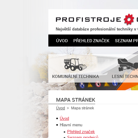
PROFISTROJE.CZ
Největší databáze profesionální techniky v
ÚVOD
PŘEHLED ZNAČEK
SEZNAM P
KOMUNÁLNÍ TECHNIKA
LESNÍ TECH
MAPA STRÁNEK
Úvod
Mapa stránek
Úvod
Hlavní menu
Přehled značek
Seznam prodejců