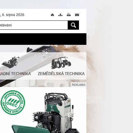
k, 6. srpna 2026
Ú
T
M
M
H
ADNÍ TECHNIKA
ZEMĚDĚLSKÁ TECHNIKA
REKLAMA