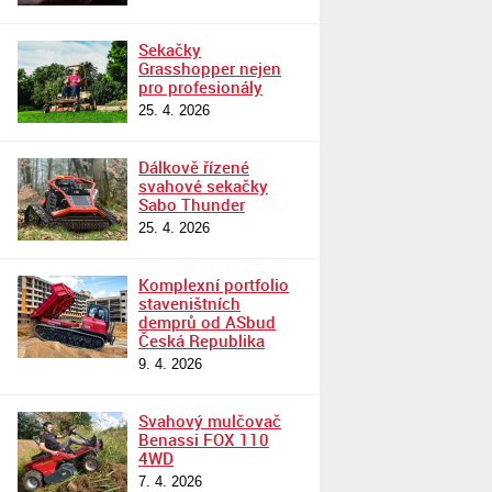
Sekačky
Grasshopper nejen
pro profesionály
25. 4. 2026
Dálkově řízené
svahové sekačky
Sabo Thunder
25. 4. 2026
Komplexní portfolio
staveništních
demprů od ASbud
Česká Republika
9. 4. 2026
Svahový mulčovač
Benassi FOX 110
4WD
7. 4. 2026