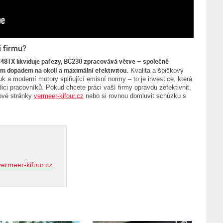
i firmu?
C48TX likviduje pařezy, BC230 zpracovává větve – společně
ím dopadem na okolí a maximální efektivitou.
Kvalita a špičkový
k a moderní motory splňující emisní normy – to je investice, která
dici pracovníků. Pokud chcete práci vaší firmy opravdu zefektivnit,
ové stránky
vermeer-kifour.cz
nebo si rovnou domluvit schůzku s
rmeer-kifour.cz