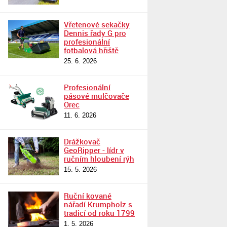
Vřetenové sekačky
Dennis řady G pro
profesionální
fotbalová hřiště
25. 6. 2026
Profesionální
pásové mulčovače
Orec
11. 6. 2026
Drážkovač
GeoRipper - lídr v
ručním hloubení rýh
15. 5. 2026
Ruční kované
nářadí Krumpholz s
tradicí od roku 1799
1. 5. 2026