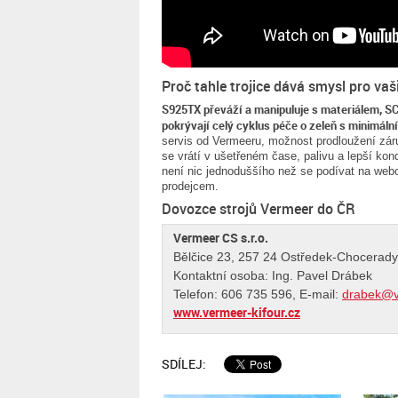
Proč tahle trojice dává smysl pro vaš
S925TX převáží a manipuluje s materiálem, S
pokrývají celý cyklus péče o zeleň s minimáln
servis od Vermeeru, možnost prodloužení záru
se vrátí v ušetřeném čase, palivu a lepší kon
není nic jednoduššího než se podívat na web
prodejcem.
Dovozce strojů Vermeer do ČR
Vermeer CS s.r.o.
Bělčice 23, 257 24 Ostředek-Chocerady
Kontaktní osoba: Ing. Pavel Drábek
Telefon: 606 735 596, E-mail:
drabek@ve
www.vermeer-kifour.cz
SDÍLEJ: