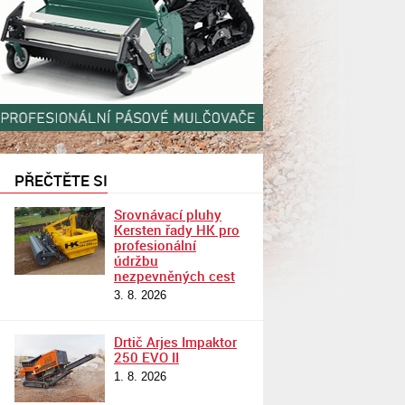
PŘEČTĚTE SI
Srovnávací pluhy
Kersten řady HK pro
profesionální
údržbu
nezpevněných cest
3. 8. 2026
Drtič Arjes Impaktor
250 EVO II
1. 8. 2026