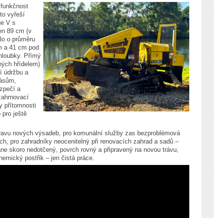
 funkčnost
to vyřeší
ge V s
en 89 cm (v
lo o průměru
m a 41 cm pod
 hloubky. Přímý
ných hřídelem)
í údržbu a
pásům,
ezpečí a
zahrnovací
y přítomnosti
 pro ještě
řípravu nových výsadeb, pro komunální služby zas bezproblémová
ech, pro zahradníky neocenitelný při renovacích zahrad a sadů –
tane skoro nedotčený, povrch rovný a připravený na novou trávu,
emický postřik – jen čistá práce.