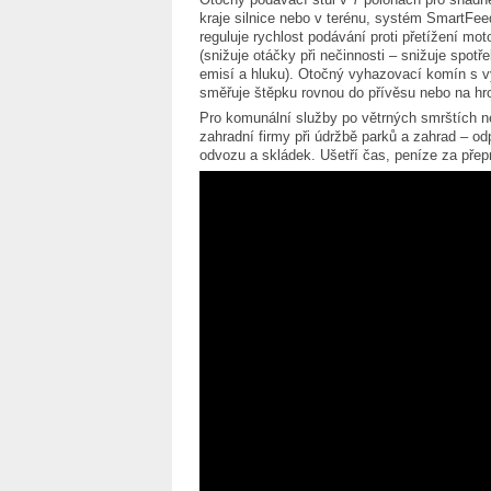
kraje silnice nebo v terénu, systém SmartFee
reguluje rychlost podávání proti přetížení mot
(snižuje otáčky při nečinnosti – snižuje spotře
emisí a hluku). Otočný vyhazovací komín s 
směřuje štěpku rovnou do přívěsu nebo na h
Pro komunální služby po větrných smrštích ne
zahradní firmy při údržbě parků a zahrad – o
odvozu a skládek. Ušetří čas, peníze za přep