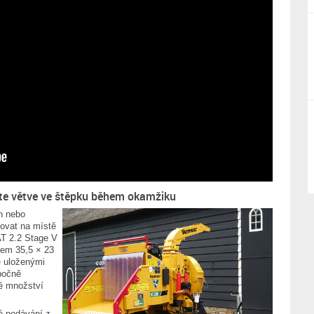
e větve ve štěpku během okamžiku
h nebo
ovat na místě
AT 2.2 Stage V
rem 35,5 × 23
ě uloženými
bočně
é množství
é podávání z