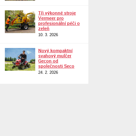
Tři výkonné stroje
Vermeer pro
profesionální péči o
zeleň
10. 3. 2026
Nový kompaktní
svahový mulčer
Gecon od
společnosti Seco
24. 2. 2026