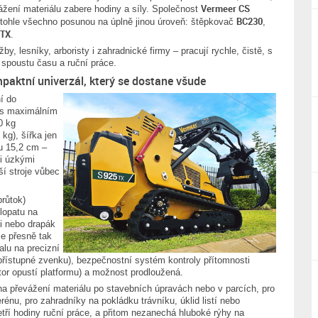
Vermeer CS
ážení materiálu zabere hodiny a síly. Společnost
BC230
é tohle všechno posunou na úplně jinou úroveň: štěpkovač
,
5TX
.
by, lesníky, arboristy i zahradnické firmy – pracují rychle, čistě, s
 spoustu času a ruční práce.
aktní univerzál, který se dostane všude
í do
 s maximálním
0 kg
kg), šířka jen
u 15,2 cm –
i úzkými
ší stroje vůbec
průtok)
 lopatu na
ci nebo drapák
je přesně tak
alu na precizní
přístupné zvenku), bezpečnostní systém kontroly přítomnosti
tor opustí platformu) a možnost prodloužená.
na převážení materiálu po stavebních úpravách nebo v parcích, pro
rénu, pro zahradníky na pokládku trávníku, úklid listí nebo
etří hodiny ruční práce, a přitom nezanechá hluboké rýhy na