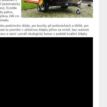
d (automaticky
oru), EcoIdle
bu paliva,
výškou 249 cm
romadu.
bo podzimním úklidu, pro lesníky při prořezávkách a těžbě, pro
dpad se promění v užitečnou štěpku přímo na místě, bez nutnosti
ravu a navíc vytváří ekologický bonus v podobě kvalitní štěpky.