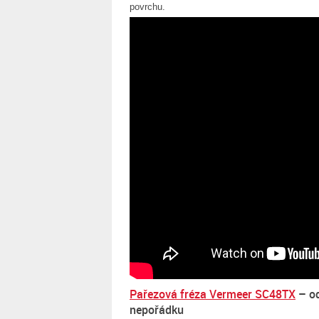
povrchu.
Pařezová fréza Vermeer SC48TX
– od
nepořádku