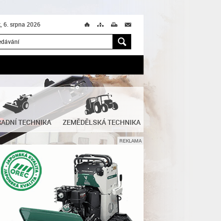
k, 6. srpna 2026
Ú
T
M
M
H
ADNÍ TECHNIKA
ZEMĚDĚLSKÁ TECHNIKA
REKLAMA