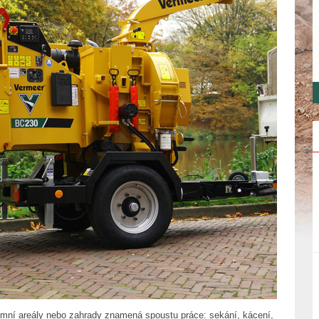
iremní areály nebo zahrady znamená spoustu práce: sekání, kácení,