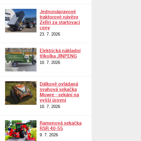
Jednonápravové
traktorové návěsy
ZeBri za startovací
ceny
23. 7. 2026
Elektrická nákladní
tříkolka JINPENG
10. 7. 2026
Dálkově ovládaná
svahová sekačka
Mowre - sekání na
vyšší úrovni
10. 7. 2026
Ramenová sekačka
RSR 40-55
9. 7. 2026