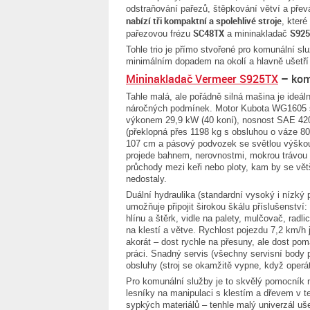
odstraňování pařezů, štěpkování větví a přev
nabízí tři kompaktní a spolehlivé stroje
, kter
SC48TX
S92
pařezovou frézu
a mininakladač
Tohle trio je přímo stvořené pro komunální služ
minimálním dopadem na okolí a hlavně ušetří
Mininakladač Vermeer S925TX
– komp
Tahle malá, ale pořádně silná mašina je ideáln
náročných podmínek. Motor Kubota WG1605
výkonem 29,9 kW (40 koní), nosnost SAE 42
(překlopná přes 1198 kg s obsluhou o váze 80 
107 cm a pásový podvozek se světlou výško
projede bahnem, nerovnostmi, mokrou trávou 
průchody mezi keři nebo ploty, kam by se vět
nedostaly.
Duální hydraulika (standardní vysoký i nízký 
umožňuje připojit širokou škálu příslušenství:
hlínu a štěrk, vidle na palety, mulčovač, radli
na klestí a větve. Rychlost pojezdu 7,2 km/h 
akorát – dost rychle na přesuny, ale dost pom
práci. Snadný servis (všechny servisní body 
obsluhy (stroj se okamžitě vypne, když operá
Pro komunální služby je to skvělý pomocník 
lesníky na manipulaci s klestím a dřevem v te
sypkých materiálů – tenhle malý univerzál uš