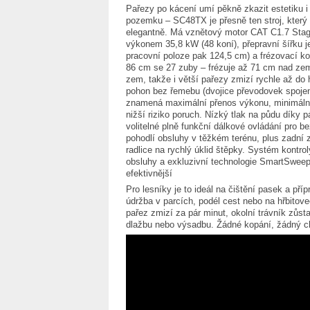
Pařezy po kácení umí pěkně zkazit estetiku i
pozemku – SC48TX je přesně ten stroj, který 
elegantně. Má vznětový motor CAT C1.7 Sta
výkonem 35,8 kW (48 koní), přepravní šířku j
pracovní poloze pak 124,5 cm) a frézovací ko
86 cm se 27 zuby – frézuje až 71 cm nad ze
zem, takže i větší pařezy zmizí rychle až do
pohon bez řemebu (dvojice převodovek spoje
znamená maximální přenos výkonu, minimáln
nižší riziko poruch. Nízký tlak na půdu díky 
volitelné plně funkční dálkové ovládání pro b
pohodlí obsluhy v těžkém terénu, plus zadní 
radlice na rychlý úklid štěpky. Systém kontrol
obsluhy a exkluzivní technologie SmartSweep
efektivnější
Pro lesníky je to ideál na čištění pasek a p
údržba v parcích, podél cest nebo na hřbitov
pařez zmizí za pár minut, okolní trávník zůs
dlažbu nebo výsadbu. Žádné kopání, žádný ch