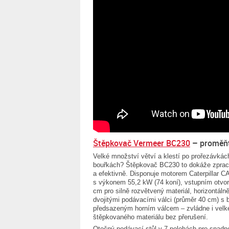
Štěpkovač Vermeer BC230
– proměňt
Velké množství větví a klestí po prořezávkác
bouřkách? Štěpkovač BC230 to dokáže zprac
a efektivně. Disponuje motorem Caterpillar C
s výkonem 55,2 kW (74 koní), vstupním otvo
cm pro silně rozvětvený materiál, horizontáln
dvojitými podávacími válci (průměr 40 cm) s 
předsazeným horním válcem – zvládne i velk
štěpkovaného materiálu bez přerušení.
Otočný podávací stůl v 7 polohách pro snadn