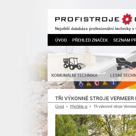
PROFISTROJE.CZ
Největší databáze profesionální techniky v
ÚVOD
PŘEHLED ZNAČEK
SEZNAM P
KOMUNÁLNÍ TECHNIKA
LESNÍ TECH
TŘI VÝKONNÉ STROJE VERMEER 
Úvod
Přečtěte si
Tři výkonné stroje Vermee