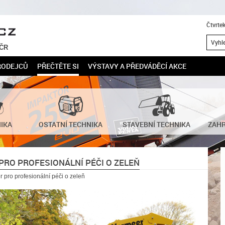
Čtvrte
 ČR
RODEJCŮ
PŘEČTĚTE SI
VÝSTAVY A PŘEDVÁDĚCÍ AKCE
NIKA
OSTATNÍ TECHNIKA
STAVEBNÍ TECHNIKA
ZAHR
PRO PROFESIONÁLNÍ PÉČI O ZELEŇ
r pro profesionální péči o zeleň