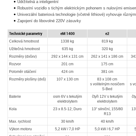
Udržitelná a inteligentní
Robustní vozidlo s tichým elektrickým pohonem s nulovými emisem
Univerzální bateriová technologie (včetně lithiové) vyhovuje různ
Zapojení do libovolné 220V zásuvky
Technické parametry
eM 1400
e2
Celková hmotnost
1338 kg
819 kg
Užitečná hmotnost
635 kg
320 kg
Rozměry (dxšxv)
292 x 144 x 131 cm
262 x 141 x 186 cm
34
Rozvor
201 cm
175 cm
Poloměr otáčení
424 cm
381 cm
Rozměry plošiny (dxš)
107 x 130 cm
83 x 108 cm
s volitelným nosičem
s v
S-Bed
Baterie
osm 6V s tekutým
čtyři 12V s tekutým
čt
elektrolytem
elektrolytem
Kola
23 x 8.5-12; Duro
13“ silniční, 155/80
13“
R13
Max. rychlost
30 km/h
40 km/h
Výkon motoru
5,2 kW / 7,0 HP
5,0 kW / 6,7 HP