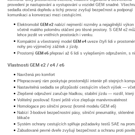
provedení je nastupování a vystupování u vozidel GEM snadné. Všechn
sedadla otočená dopředu a tichý provoz zvyšují bezpečnost a podporují
komunikaci a konverzaci mezi cestujícími.
GEM e2
Elektromobil
nabízí nejmenší rozměry a nejagilnější výkon
včetně malého poloměru otáčení pro těsné prostory. S GEM e2 mů
lehce jezdit ve vnitřních prostorách i venku.
GEM e4
Kompaktní a všestranný model
uveze čtyři lidi v prostorn
nohy pro výjimečný zážitek z jízdy.
GEM e6
Prostorný
přepraví až 6 lidí s vylepšeným odpružením, s ní
Vlastnosti GEM e2 / e4 / e6
Navržená pro komfort
Přepracovaný rám poskytuje prostornější interiér při stejných kom
Nastavitelná sedadla se přizpůsobí cestujícím všech výšek — vče
Zlepšené odpružení zaručuje hladkou, stabilní jízdu — rozdíl, který 
Volitelný posilovač řízení ještě více zlepšuje manévrovatelnost
Homologace pro silniční provoz (kromě modelu GEM e6)
Nabízí 3-bodové bezpečnostní pásy, silniční pneumatiky, skleněné 
blikače
Systém ochrany cestujících splňuje požadavky testů SAE na prom
Zabudované pevné dveře zvyšují bezpečnost a ochranu proti povět