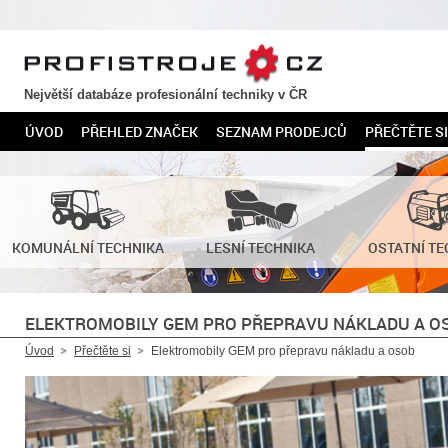
PROFISTROJE.CZ
Největší databáze profesionální techniky v ČR
ÚVOD
PŘEHLED ZNAČEK
SEZNAM PRODEJCŮ
PŘEČTĚTE SI
KOMUNÁLNÍ TECHNIKA
LESNÍ TECHNIKA
OSTATNÍ TE
ELEKTROMOBILY GEM PRO PŘEPRAVU NÁKLADU A O
Úvod
Přečtěte si
Elektromobily GEM pro přepravu nákladu a osob