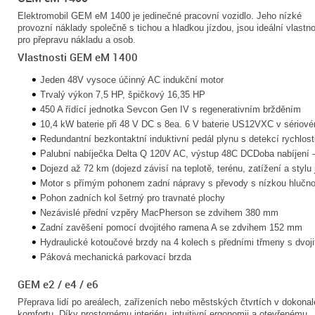
Elektromobil GEM eM 1400 je jedinečné pracovní vozidlo. Jeho nízké
provozní náklady společně s tichou a hladkou jízdou, jsou ideální vlastno
pro přepravu nákladu a osob.
Vlastnosti GEM eM 1400
Jeden 48V vysoce účinný AC indukční motor
Trvalý výkon 7,5 HP, špičkový 16,35 HP
450 A řídící jednotka Sevcon Gen IV s regenerativním bržděním
10,4 kW baterie při 48 V DC s 8ea. 6 V baterie US12VXC v sériov
Redundantní bezkontaktní induktivní pedál plynu s detekcí rychlost
Palubní nabíječka Delta Q 120V AC, výstup 48C DCDoba nabíjení – 8
Dojezd až 72 km (dojezd závisí na teplotě, terénu, zatížení a stylu 
Motor s přímým pohonem zadní nápravy s převody s nízkou hlučno
Pohon zadních kol šetrný pro travnaté plochy
Nezávislé přední vzpěry MacPherson se zdvihem 380 mm
Zadní zavěšení pomocí dvojitého ramena A se zdvihem 152 mm
Hydraulické kotoučové brzdy na 4 kolech s předními třmeny s dvoj
Páková mechanická parkovací brzda
GEM e2 / e4 / e6
Přeprava lidí po areálech, zařízeních nebo městských čtvrtích v dokona
komfortu. Díky prostornému interiéru, intuitivní ergonomii a otevřenému