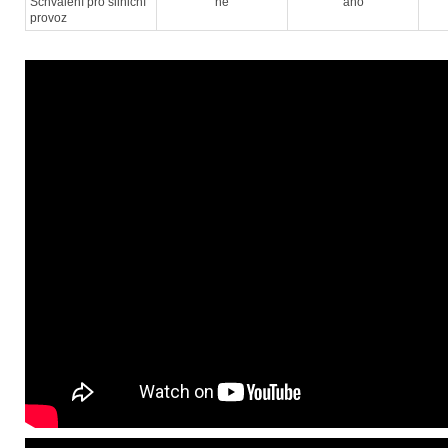
Schválení pro silniční
ne
ano
provoz