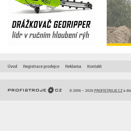
Úvod
Registrace prodejce
Reklama
Kontakt
© 2006 – 2026
PROFISTROJE.CZ
a dis