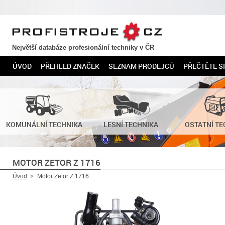
PROFISTROJE.CZ
Největší databáze profesionální techniky v ČR
ÚVOD
PŘEHLED ZNAČEK
SEZNAM PRODEJCŮ
PŘEČTĚTE SI
KOMUNÁLNÍ TECHNIKA
LESNÍ TECHNIKA
OSTATNÍ TE
MOTOR ZETOR Z 1716
Úvod
Motor Zetor Z 1716