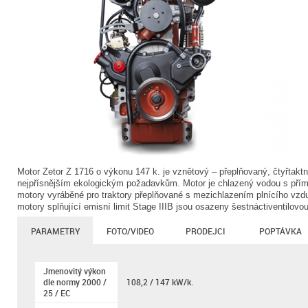
Motor Zetor Z 1716 o výkonu 147 k. je vznětový – přeplňovaný, čtyřtaktní
nejpřísnějším ekologickým požadavkům. Motor je chlazený vodou s přím
motory vyráběné pro traktory přeplňované s mezichlazením plnícího vz
motory splňující emisní limit Stage IIIB jsou osazeny šestnáctiventilovo
PARAMETRY
FOTO/VIDEO
PRODEJCI
POPTÁVKA
Jmenovitý výkon
dle normy 2000 /
108,2 / 147 kW/k.
25 / EC