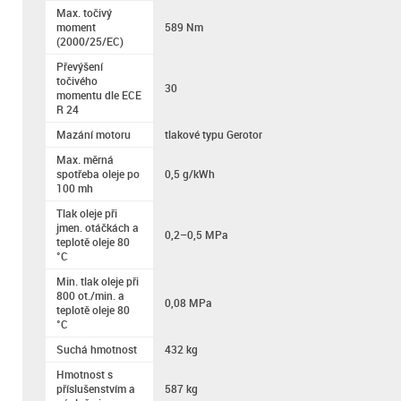
Max. točivý
moment
589 Nm
(2000/25/EC)
Převýšení
točivého
30
momentu dle ECE
R 24
Mazání motoru
tlakové typu Gerotor
Max. měrná
spotřeba oleje po
0,5 g/kWh
100 mh
Tlak oleje při
jmen. otáčkách a
0,2–0,5 MPa
teplotě oleje 80
°C
Min. tlak oleje při
800 ot./min. a
0,08 MPa
teplotě oleje 80
°C
Suchá hmotnost
432 kg
Hmotnost s
příslušenstvím a
587 kg