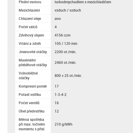
Plnění motoru
turbodmychadlem s mezichladičem
Mezichlazení
vzduch / vzduch
Chlazení oleje
ano
Počet válců
4
Zdvihový objem
4156 ccm
Vrtání a zdvih
105 / 120 mm
Jmenovité otáčky
2200 ot./min.
Maximální
2460 ot./min.
přeběhové otáčky
Volnoběžné
800 ± 25 ot./min.
otáčky
Kompresní poměr
17
Pořadí vstřiku
1-3-4-2
Počet ventilů
16
Úhel předvstřiku
12
Měrná spotřeba
při max. točivém
210 g/kWh
momentu s přísl.