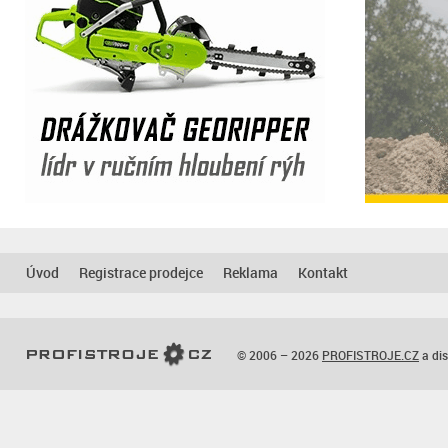
Úvod
Registrace prodejce
Reklama
Kontakt
© 2006 – 2026
PROFISTROJE.CZ
a dis