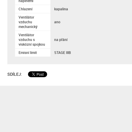
náplněmi
Chlazení
kapalina
Ventilátor
vzduchu
ano
mechanický
Ventilátor
vzduchu s
na přání
viskózní spojkou
Emisní limit
STAGE IIIB
SDÍLEJ: