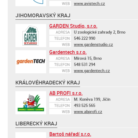
www.avistech.cz
WEB
JIHOMORAVSKÝ KRAJ
GARDEN Studio, s.r.o.
U zoologické zahrady 2, Brno
ADRESA
546 222 990
TELEFON
www.gardenstudio.cz
WEB
Gardentech s.r.o.
Mírová 15, Brno
ADRESA
548 531 294
TELEFON
www.gardentech.cz
WEB
KRÁLOVÉHRADECKÝ KRAJ
AB PROFI s.r.o.
M. Koněva 199, Jičín
ADRESA
493 525 565
TELEFON
www.abprofi.cz
WEB
LIBERECKÝ KRAJ
Bartoš nářadí s.r.o.