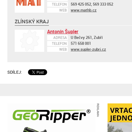
569 425 052, 569 333 052
TELEFON
www.mathb.cz
WEB
ZLÍNSKÝ KRAJ
Antonín Šupler
U Bečvy 261, Zubří
ADRESA
571 658 001
TELEFON
www.supler-zubri.cz
WEB
SDÍLEJ:
REKLAMA