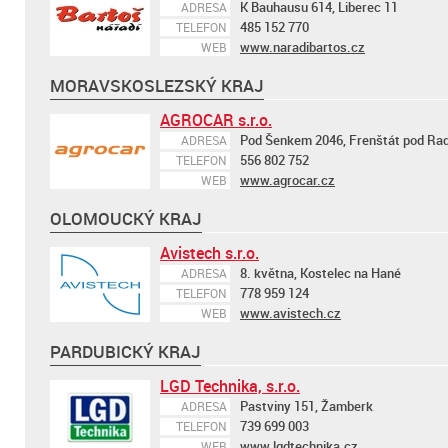
K Bauhausu 614, Liberec 11
ADRESA
485 152 770
TELEFON
www.naradibartos.cz
WEB
MORAVSKOSLEZSKÝ KRAJ
AGROCAR s.r.o.
Pod Šenkem 2046, Frenštát pod R
ADRESA
556 802 752
TELEFON
www.agrocar.cz
WEB
OLOMOUCKÝ KRAJ
Avistech s.r.o.
8. května, Kostelec na Hané
ADRESA
778 959 124
TELEFON
www.avistech.cz
WEB
PARDUBICKÝ KRAJ
LGD Technika, s.r.o.
Pastviny 151, Žamberk
ADRESA
739 699 003
TELEFON
www.lgdtechnika.cz
WEB