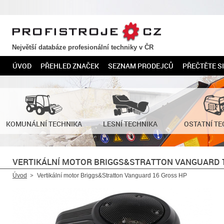
PROFISTROJE.CZ
Největší databáze profesionální techniky v ČR
ÚVOD
PŘEHLED ZNAČEK
SEZNAM PRODEJCŮ
PŘEČTĚTE SI
KOMUNÁLNÍ TECHNIKA
LESNÍ TECHNIKA
OSTATNÍ TE
VERTIKÁLNÍ MOTOR BRIGGS&STRATTON VANGUARD 
Úvod
Vertikální motor Briggs&Stratton Vanguard 16 Gross HP