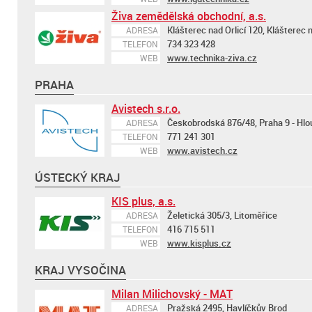
Živa zemědělská obchodní, a.s.
Klášterec nad Orlicí 120, Klášterec n
ADRESA
734 323 428
TELEFON
www.technika-ziva.cz
WEB
PRAHA
Avistech s.r.o.
Českobrodská 876/48, Praha 9 - Hlo
ADRESA
771 241 301
TELEFON
www.avistech.cz
WEB
ÚSTECKÝ KRAJ
KIS plus, a.s.
Želetická 305/3, Litoměřice
ADRESA
416 715 511
TELEFON
www.kisplus.cz
WEB
KRAJ VYSOČINA
Milan Milichovský - MAT
Pražská 2495, Havlíčkův Brod
ADRESA