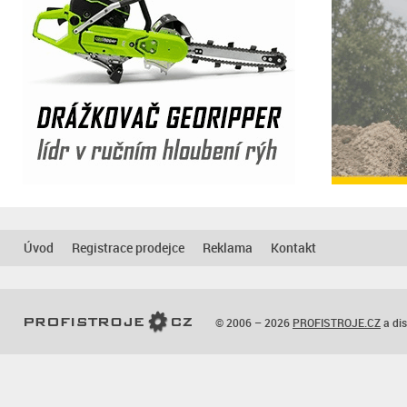
Úvod
Registrace prodejce
Reklama
Kontakt
© 2006 – 2026
PROFISTROJE.CZ
a dis