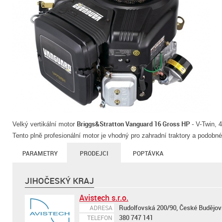
Briggs&Stratton Vanguard 16 Gross HP
Velký vertikální motor
- V-Twin, 
Tento plně profesionální motor je vhodný pro zahradní traktory a podobné
PARAMETRY
PRODEJCI
POPTÁVKA
JIHOČESKÝ KRAJ
Avistech s.r.o.
Rudolfovská 200/90, České Budějov
ADRESA
380 747 141
TELEFON