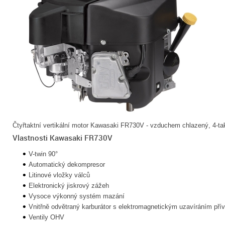
Čtyřtaktní vertikální motor Kawasaki FR730V - vzduchem chlazený, 4-taktn
Vlastnosti Kawasaki FR730V
V-twin 90°
Automatický dekompresor
Litinové vložky válců
Elektronický jiskrový zážeh
Vysoce výkonný systém mazání
Vnitřně odvětraný karburátor s elektromagnetickým uzavíráním přív
Ventily OHV