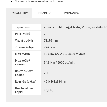
Otočná ochranná mřížka proti trávě
PARAMETRY
PRODEJCI
POPTÁVKA
Typ motoru
vzduchem chlazený, 4-taktní, V-twin, vertikální h
Počet válců
2
Vrtání a zdvih
78x76 mm
Zdvihový objem
726 ccm
Max. výkon
16,6 kW (22,2 k.) / 3600 ot./min.
Max. točivý
54,3 Nm / 2000 ot./min.
moment
Objem olejové
2,1 l
nádrže
Rozměry (dxšxv)
498x461x384 mm
Hmotnost bez
40,4 kg
náplní