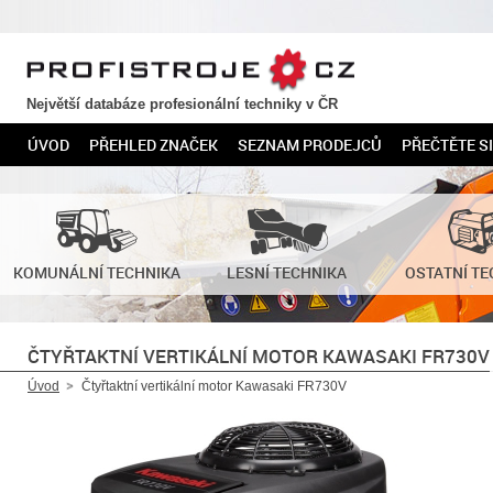
PROFISTROJE.CZ
Největší databáze profesionální techniky v ČR
ÚVOD
PŘEHLED ZNAČEK
SEZNAM PRODEJCŮ
PŘEČTĚTE SI
KOMUNÁLNÍ TECHNIKA
LESNÍ TECHNIKA
OSTATNÍ TE
ČTYŘTAKTNÍ VERTIKÁLNÍ MOTOR KAWASAKI FR730V
Úvod
Čtyřtaktní vertikální motor Kawasaki FR730V