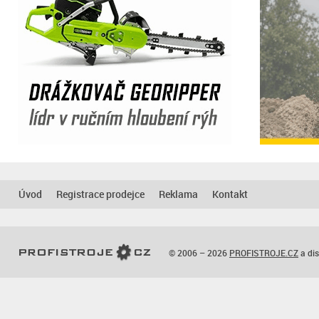
Úvod
Registrace prodejce
Reklama
Kontakt
© 2006 – 2026
PROFISTROJE.CZ
a dis