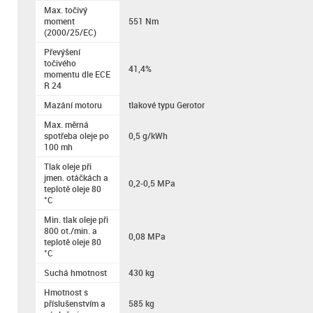
Max. točivý
moment
551 Nm
(2000/25/EC)
Převýšení
točivého
41,4%
momentu dle ECE
R 24
Mazání motoru
tlakové typu Gerotor
Max. měrná
spotřeba oleje po
0,5 g/kWh
100 mh
Tlak oleje při
jmen. otáčkách a
0,2-0,5 MPa
teplotě oleje 80
°C
Min. tlak oleje při
800 ot./min. a
0,08 MPa
teplotě oleje 80
°C
Suchá hmotnost
430 kg
Hmotnost s
příslušenstvím a
585 kg