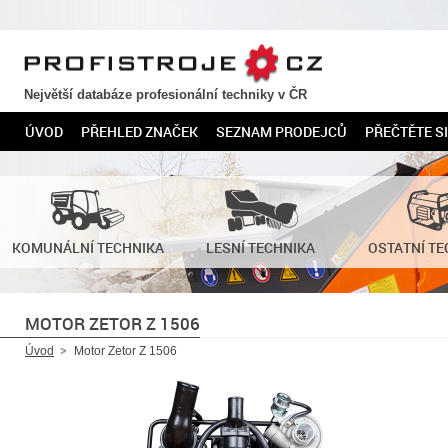
PROFISTROJE.CZ
Největší databáze profesionální techniky v ČR
ÚVOD
PŘEHLED ZNAČEK
SEZNAM PRODEJCŮ
PŘEČTĚTE SI
KOMUNÁLNÍ TECHNIKA
LESNÍ TECHNIKA
OSTATNÍ TE
MOTOR ZETOR Z 1506
Úvod
Motor Zetor Z 1506