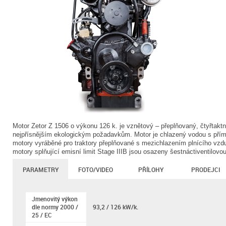
Motor Zetor Z 1506 o výkonu 126 k. je vznětový – přeplňovaný, čtyřtaktní
nejpřísnějším ekologickým požadavkům. Motor je chlazený vodou s přím
motory vyráběné pro traktory přeplňované s mezichlazením plnícího vz
motory splňující emisní limit Stage IIIB jsou osazeny šestnáctiventilovo
PARAMETRY
FOTO/VIDEO
PŘÍLOHY
PRODEJCI
Jmenovitý výkon
dle normy 2000 /
93,2 / 126 kW/k.
25 / EC