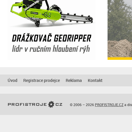
Úvod
Registrace prodejce
Reklama
Kontakt
© 2006 – 2026
PROFISTROJE.CZ
a dis