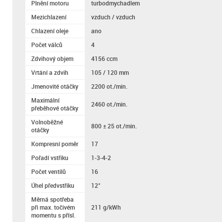
Plnění motoru
turbodmychadlem
Mezichlazení
vzduch / vzduch
Chlazení oleje
ano
Počet válců
4
Zdvihový objem
4156 ccm
Vrtání a zdvih
105 / 120 mm
Jmenovité otáčky
2200 ot./min.
Maximální
2460 ot./min.
přeběhové otáčky
Volnoběžné
800 ± 25 ot./min.
otáčky
Kompresní poměr
17
Pořadí vstřiku
1-3-4-2
Počet ventilů
16
Úhel předvstřiku
12°
Měrná spotřeba
při max. točivém
211 g/kWh
momentu s přísl.