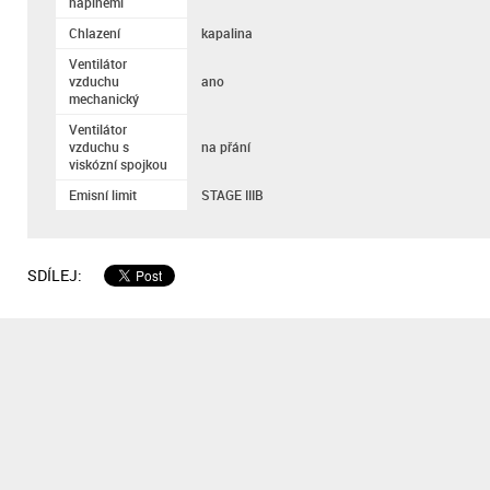
náplněmi
Chlazení
kapalina
Ventilátor
vzduchu
ano
mechanický
Ventilátor
vzduchu s
na přání
viskózní spojkou
Emisní limit
STAGE IIIB
SDÍLEJ: