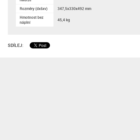
Rozměry (dxšxv)
347,5x330x492 mm
Hmotnost bez
45,4 kg
náplní
SDÍLEJ: