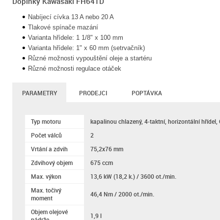
Doplňky Kawasaki FH641D
Nabíjecí cívka 13 A nebo 20 A
Tlakové spínače mazání
Varianta hřídele: 1 1/8" x 100 mm
Varianta hřídele: 1" x 60 mm (setrvačník)
Různé možnosti vypouštění oleje a startéru
Různé možnosti regulace otáček
PARAMETRY
PRODEJCI
POPTÁVKA
Typ motoru
kapalinou chlazený, 4-taktní, horizontální hřídel
Počet válců
2
Vrtání a zdvih
75,2x76 mm
Zdvihový objem
675 ccm
Max. výkon
13,6 kW (18,2 k.) / 3600 ot./min.
Max. točivý
46,4 Nm / 2000 ot./min.
moment
Objem olejové
1,9 l
nádrže