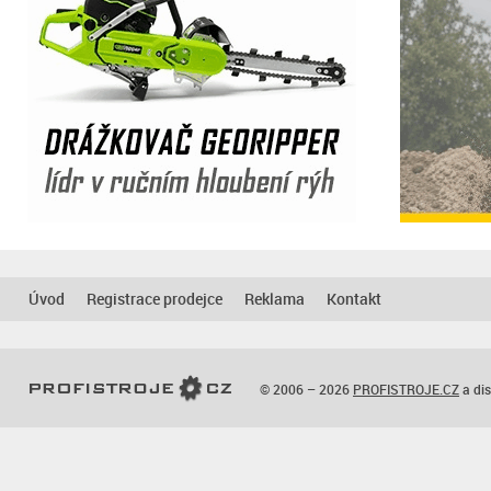
Úvod
Registrace prodejce
Reklama
Kontakt
© 2006 – 2026
PROFISTROJE.CZ
a dis