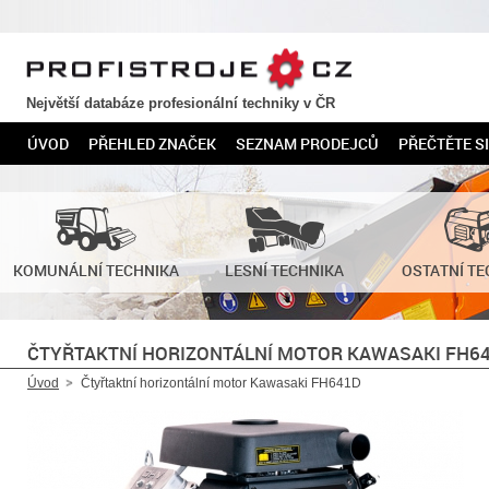
PROFISTROJE.CZ
Největší databáze profesionální techniky v ČR
ÚVOD
PŘEHLED ZNAČEK
SEZNAM PRODEJCŮ
PŘEČTĚTE SI
KOMUNÁLNÍ TECHNIKA
LESNÍ TECHNIKA
OSTATNÍ TE
ČTYŘTAKTNÍ HORIZONTÁLNÍ MOTOR KAWASAKI FH6
Úvod
Čtyřtaktní horizontální motor Kawasaki FH641D