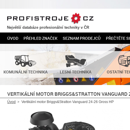
PROFISTROJE.CZ
Největší databáze profesionální techniky v ČR
ÚVOD
PŘEHLED ZNAČEK
SEZNAM PRODEJCŮ
PŘEČTĚTE SI
KOMUNÁLNÍ TECHNIKA
LESNÍ TECHNIKA
OSTATNÍ TE
VERTIKÁLNÍ MOTOR BRIGGS&STRATTON VANGUARD 
Úvod
Vertikální motor Briggs&Stratton Vanguard 24-26 Gross HP