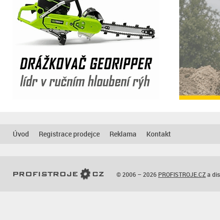
Úvod
Registrace prodejce
Reklama
Kontakt
© 2006 – 2026
PROFISTROJE.CZ
a dis