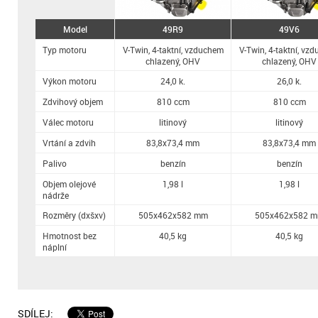
Model
49R9
49V6
Typ motoru
V-Twin, 4-taktní, vzduchem
V-Twin, 4-taktní, vz
chlazený, OHV
chlazený, OHV
Výkon motoru
24,0 k.
26,0 k.
Zdvihový objem
810 ccm
810 ccm
Válec motoru
litinový
litinový
Vrtání a zdvih
83,8x73,4 mm
83,8x73,4 mm
Palivo
benzín
benzín
Objem olejové
1,98 l
1,98 l
nádrže
Rozměry (dxšxv)
505x462x582 mm
505x462x582 
Hmotnost bez
40,5 kg
40,5 kg
náplní
SDÍLEJ: