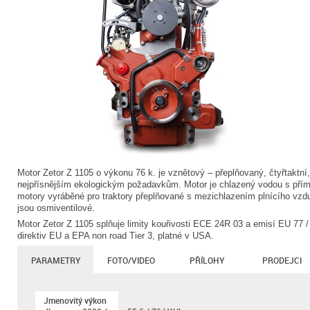
Motor Zetor Z 1105 o výkonu 76 k. je vznětový – přeplňovaný, čtyřtaktní,
nejpřísnějším ekologickým požadavkům. Motor je chlazený vodou s přím
motory vyráběné pro traktory přeplňované s mezichlazením plnícího vz
jsou osmiventilové.
Motor Zetor Z 1105 splňuje limity kouřivosti ECE 24R 03 a emisí EU 77 / 
direktiv EU a EPA non road Tier 3, platné v USA.
PARAMETRY
FOTO/VIDEO
PŘÍLOHY
PRODEJCI
Jmenovitý výkon