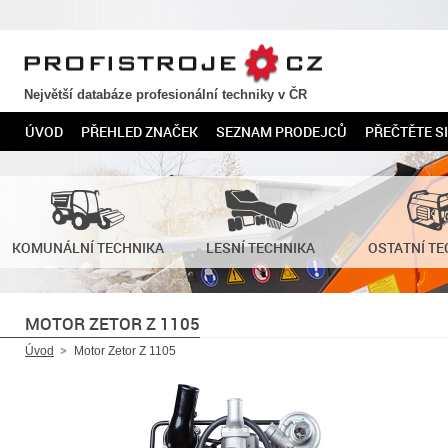
PROFISTROJE.CZ
Největší databáze profesionální techniky v ČR
ÚVOD
PŘEHLED ZNAČEK
SEZNAM PRODEJCŮ
PŘEČTĚTE SI
KOMUNÁLNÍ TECHNIKA
LESNÍ TECHNIKA
OSTATNÍ TE
MOTOR ZETOR Z 1105
Úvod
Motor Zetor Z 1105