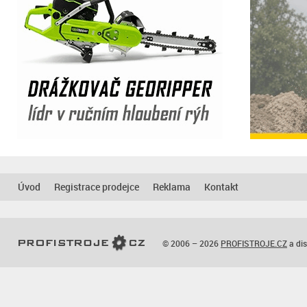
Úvod
Registrace prodejce
Reklama
Kontakt
© 2006 – 2026
PROFISTROJE.CZ
a dis