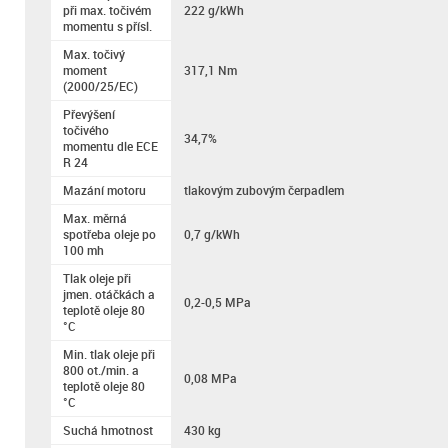
při max. točivém
222 g/kWh
momentu s přísl.
Max. točivý
moment
317,1 Nm
(2000/25/EC)
Převýšení
točivého
34,7%
momentu dle ECE
R 24
Mazání motoru
tlakovým zubovým čerpadlem
Max. měrná
spotřeba oleje po
0,7 g/kWh
100 mh
Tlak oleje při
jmen. otáčkách a
0,2-0,5 MPa
teplotě oleje 80
°C
Min. tlak oleje při
800 ot./min. a
0,08 MPa
teplotě oleje 80
°C
Suchá hmotnost
430 kg