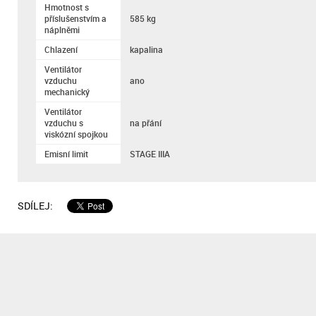
Hmotnost s
příslušenstvím a
585 kg
náplněmi
Chlazení
kapalina
Ventilátor
vzduchu
ano
mechanický
Ventilátor
vzduchu s
na přání
viskózní spojkou
Emisní limit
STAGE IIIA
SDÍLEJ: