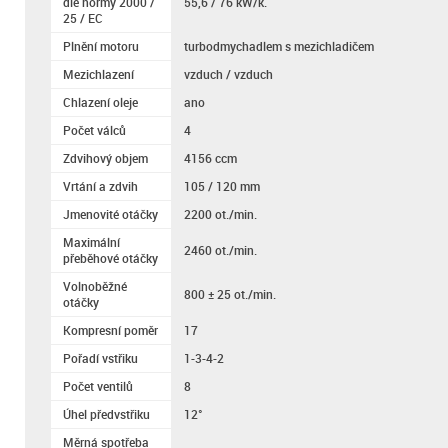
dle normy 2000 /
55,6 / 76 kW/k.
25 / EC
Plnění motoru
turbodmychadlem s mezichladičem
Mezichlazení
vzduch / vzduch
Chlazení oleje
ano
Počet válců
4
Zdvihový objem
4156 ccm
Vrtání a zdvih
105 / 120 mm
Jmenovité otáčky
2200 ot./min.
Maximální
2460 ot./min.
přeběhové otáčky
Volnoběžné
800 ± 25 ot./min.
otáčky
Kompresní poměr
17
Pořadí vstřiku
1-3-4-2
Počet ventilů
8
Úhel předvstřiku
12°
Měrná spotřeba