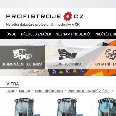
PROFISTROJE.CZ
Největší databáze profesionální techniky v ČR
ÚVOD
PŘEHLED ZNAČEK
SEZNAM PRODEJCŮ
PŘEČTĚTE SI
KOMUNÁLNÍ TECHNIKA
LESNÍ TECHNIKA
OSTATNÍ TE
VITRA
Úvod
Katalog
Komunální technika
Zametací a posypová zařízení