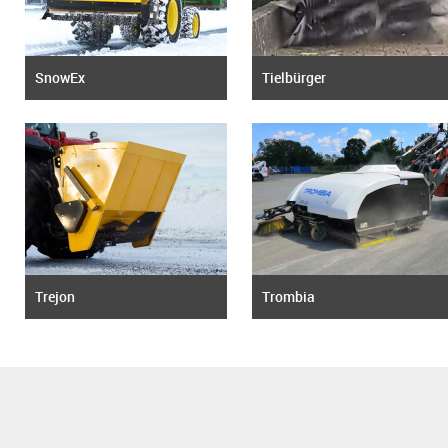
SnowEx
Tielbürger
Trejon
Trombia