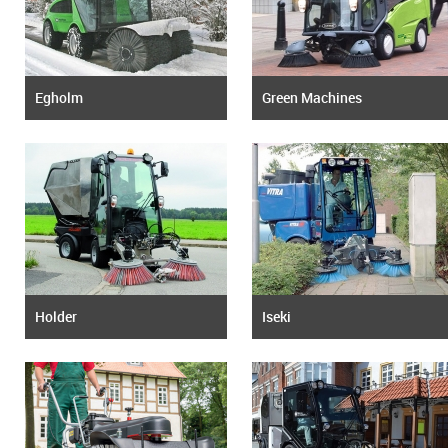
Egholm
Green Machines
Holder
Iseki