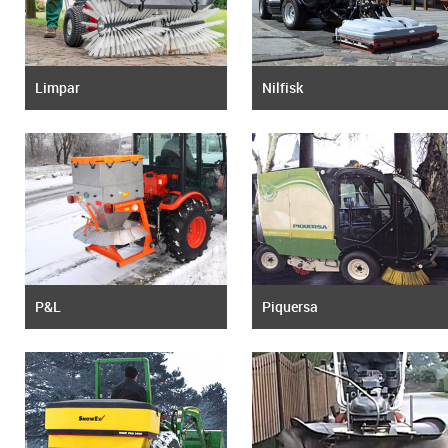
Limpar
Nilfisk
P&L
Piquersa