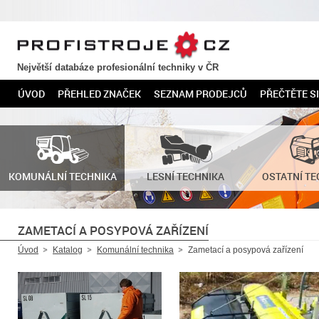
PROFISTROJE.CZ
Největší databáze profesionální techniky v ČR
ÚVOD
PŘEHLED ZNAČEK
SEZNAM PRODEJCŮ
PŘEČTĚTE SI
KOMUNÁLNÍ TECHNIKA
LESNÍ TECHNIKA
OSTATNÍ TE
ZAMETACÍ A POSYPOVÁ ZAŘÍZENÍ
Úvod
Katalog
Komunální technika
Zametací a posypová zařízení