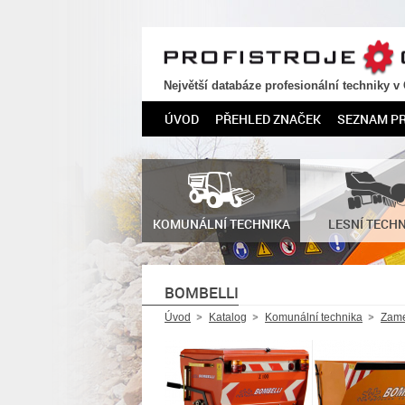
PROFISTROJE.CZ
Největší databáze profesionální techniky v
ÚVOD
PŘEHLED ZNAČEK
SEZNAM P
KOMUNÁLNÍ TECHNIKA
LESNÍ TECH
BOMBELLI
Úvod
Katalog
Komunální technika
Zame