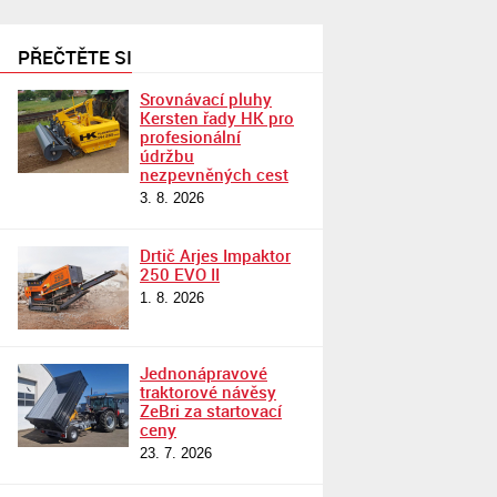
PŘEČTĚTE SI
Srovnávací pluhy
Kersten řady HK pro
profesionální
údržbu
nezpevněných cest
3. 8. 2026
Drtič Arjes Impaktor
250 EVO II
1. 8. 2026
Jednonápravové
traktorové návěsy
ZeBri za startovací
ceny
23. 7. 2026