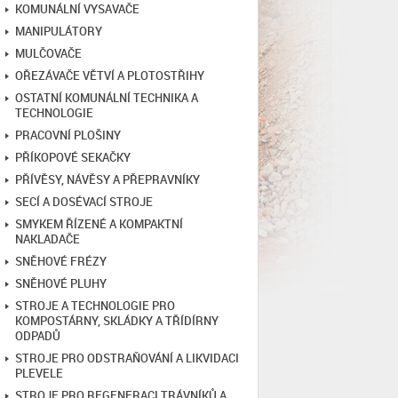
KOMUNÁLNÍ VYSAVAČE
MANIPULÁTORY
MULČOVAČE
OŘEZÁVAČE VĚTVÍ A PLOTOSTŘIHY
OSTATNÍ KOMUNÁLNÍ TECHNIKA A
TECHNOLOGIE
PRACOVNÍ PLOŠINY
PŘÍKOPOVÉ SEKAČKY
PŘÍVĚSY, NÁVĚSY A PŘEPRAVNÍKY
SECÍ A DOSÉVACÍ STROJE
SMYKEM ŘÍZENÉ A KOMPAKTNÍ
NAKLADAČE
SNĚHOVÉ FRÉZY
SNĚHOVÉ PLUHY
STROJE A TECHNOLOGIE PRO
KOMPOSTÁRNY, SKLÁDKY A TŘÍDÍRNY
ODPADŮ
STROJE PRO ODSTRAŇOVÁNÍ A LIKVIDACI
PLEVELE
STROJE PRO REGENERACI TRÁVNÍKŮ A