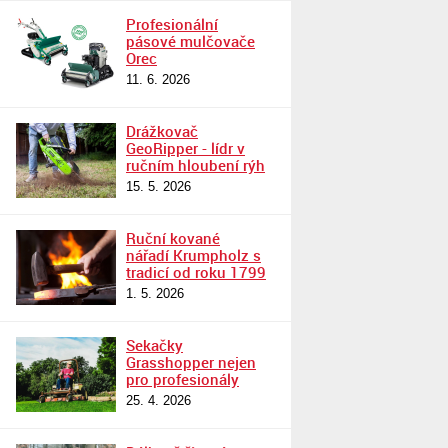
Profesionální
pásové mulčovače
Orec
11. 6. 2026
Drážkovač
GeoRipper - lídr v
ručním hloubení rýh
15. 5. 2026
Ruční kované
nářadí Krumpholz s
tradicí od roku 1799
1. 5. 2026
Sekačky
Grasshopper nejen
pro profesionály
25. 4. 2026