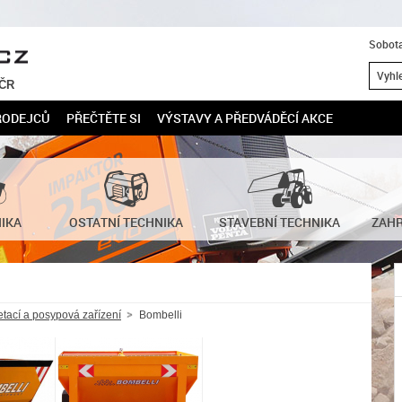
Sobota
 ČR
RODEJCŮ
PŘEČTĚTE SI
VÝSTAVY A PŘEDVÁDĚCÍ AKCE
NIKA
OSTATNÍ TECHNIKA
STAVEBNÍ TECHNIKA
ZAHR
tací a posypová zařízení
Bombelli