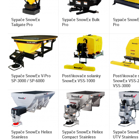
Sypače SnowEx
Sypače SnowEx Bulk
Sypače SnowE
Tailgate Pro
Pro
Pro
Sypače SnowEx V-Pro
Postřikovače solanky
Postřikovače 
SP-3000 / SP-6000
SnowEx VSS-1000
SnowEx VSS-2
VSS-3000
Sypače SnowEx Helixx
Sypače SnowEx Helixx
Sypače SnowE
Stainless
Compact Stainless
UTV Stainless