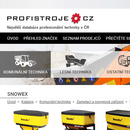
PROFISTROJE.CZ
Největší databáze profesionální techniky v ČR
ÚVOD
PŘEHLED ZNAČEK
SEZNAM PRODEJCŮ
PŘEČTĚTE SI
KOMUNÁLNÍ TECHNIKA
LESNÍ TECHNIKA
OSTATNÍ TE
SNOWEX
Úvod
Katalog
Komunální technika
Zametací a posypová zařízení