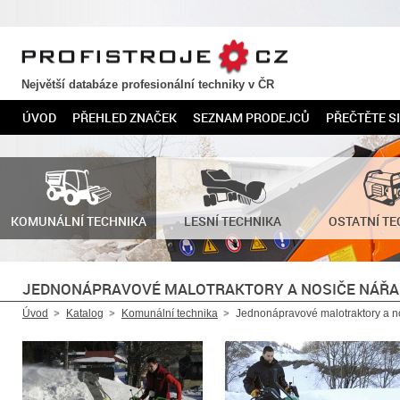
PROFISTROJE.CZ
Největší databáze profesionální techniky v ČR
ÚVOD
PŘEHLED ZNAČEK
SEZNAM PRODEJCŮ
PŘEČTĚTE SI
KOMUNÁLNÍ TECHNIKA
LESNÍ TECHNIKA
OSTATNÍ TE
JEDNONÁPRAVOVÉ MALOTRAKTORY A NOSIČE NÁŘA
Úvod
Katalog
Komunální technika
Jednonápravové malotraktory a n