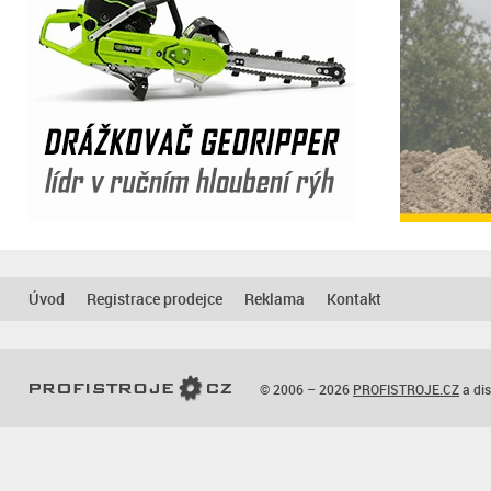
Úvod
Registrace prodejce
Reklama
Kontakt
© 2006 – 2026
PROFISTROJE.CZ
a dis