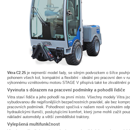
Vitra C2.25
je nejmenší model řady, se silným podvozkem o šířce pouhý
pohonem všech kol, kompaktní a flexibilní - ideální pro pracovní den v
výkonnému vznětovému motoru STAGE V přispívá také ke zkvalitnění p
Vyvinuta s důrazem na pracovní podmínky a pohodlí řidiče
Vitra staví řidiče a jeho pohodlí na první místo. Všechny modely Vitra j
vybudovanou dle nejpřísnějších bezpečnostních pravidel, ale bez komp
pracovních podmínek. Pohodlnost spočívá v našem nově vyvinutém odpru
hydraulickými tlumiči, poskytujícími komfort, který jsme mohli zažít pou
nákladní automobily a větší zemědělské traktory.
Vylepšená multifunkčnost