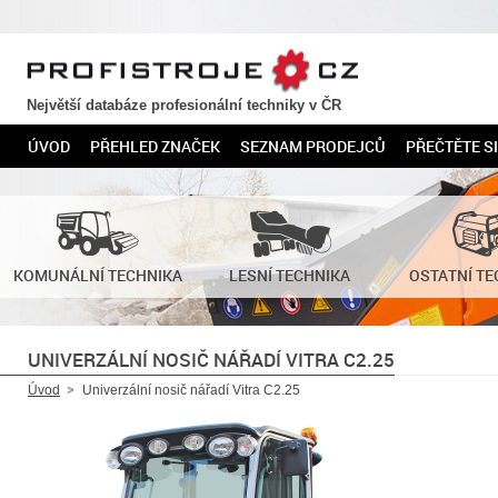
PROFISTROJE.CZ
Největší databáze profesionální techniky v ČR
ÚVOD
PŘEHLED ZNAČEK
SEZNAM PRODEJCŮ
PŘEČTĚTE SI
KOMUNÁLNÍ TECHNIKA
LESNÍ TECHNIKA
OSTATNÍ TE
UNIVERZÁLNÍ NOSIČ NÁŘADÍ VITRA C2.25
Úvod
Univerzální nosič nářadí Vitra C2.25