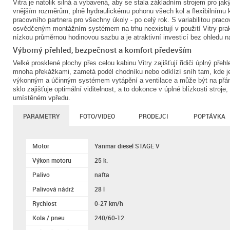
Vitra je natolik silná a vybavená, aby se stala základním strojem pro ja
vnějším rozměrům, plně hydraulickému pohonu všech kol a flexibilnímu 
pracovního partnera pro všechny úkoly - po celý rok. S variabilitou prac
osvědčeným montážním systémem na trhu neexistují v použití Vitry prak
nízkou průměrnou hodinovou sazbu a je atraktivní investicí bez ohledu n
Výborný přehled, bezpečnost a komfort především
Velké prosklené plochy přes celou kabinu Vitry zajišťují řidiči úplný přeh
mnoha překážkami, zametá podél chodníku nebo odklízí sníh tam, kde j
výkonným a účinným systémem vytápění a ventilace a může být na přání
sklo zajišťuje optimální viditelnost, a to dokonce v úplné blízkosti stroje,
umístěném vpředu.
PARAMETRY
FOTO/VIDEO
PRODEJCI
POPTÁVKA
Motor
Yanmar diesel STAGE V
Výkon motoru
25 k.
Palivo
nafta
Palivová nádrž
28 l
Rychlost
0-27 km/h
Kola / pneu
240/60-12