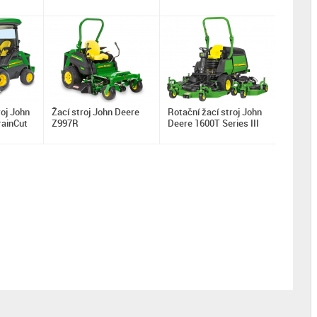
roj John
Žací stroj John Deere
Rotační žací stroj John
rainCut
Z997R
Deere 1600T Series III