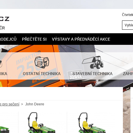
Čtvrte
 ČR
RODEJCŮ
PŘEČTĚTE SI
VÝSTAVY A PŘEDVÁDĚCÍ AKCE
NIKA
OSTATNÍ TECHNIKA
STAVEBNÍ TECHNIKA
ZAHR
je pro sečení
John Deere