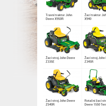
Travní traktor John
Žací traktor Jo
Deere X950R
X940
Žací stroj John Deere
Žací stroj John
Z335E
Z345R
Žací stroj John Deere
Rotační žací st
Z540R
Deere 1550 Ter