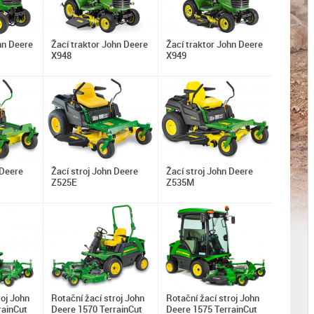
hn Deere
Žací traktor John Deere
Žací traktor John Deere
X948
X949
 Deere
Žací stroj John Deere
Žací stroj John Deere
Z525E
Z535M
roj John
Rotační žací stroj John
Rotační žací stroj John
rainCut
Deere 1570 TerrainCut
Deere 1575 TerrainCut