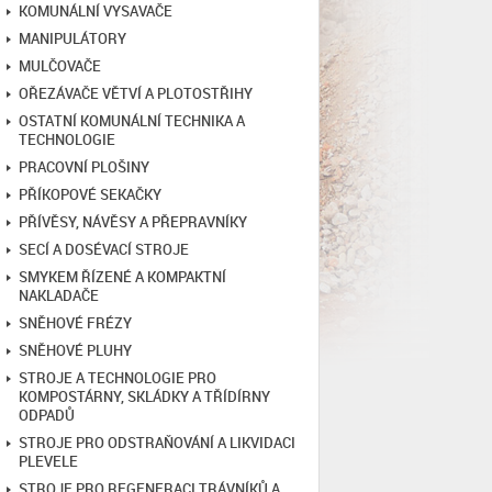
KOMUNÁLNÍ VYSAVAČE
MANIPULÁTORY
MULČOVAČE
OŘEZÁVAČE VĚTVÍ A PLOTOSTŘIHY
OSTATNÍ KOMUNÁLNÍ TECHNIKA A
TECHNOLOGIE
PRACOVNÍ PLOŠINY
PŘÍKOPOVÉ SEKAČKY
PŘÍVĚSY, NÁVĚSY A PŘEPRAVNÍKY
SECÍ A DOSÉVACÍ STROJE
SMYKEM ŘÍZENÉ A KOMPAKTNÍ
NAKLADAČE
SNĚHOVÉ FRÉZY
SNĚHOVÉ PLUHY
STROJE A TECHNOLOGIE PRO
KOMPOSTÁRNY, SKLÁDKY A TŘÍDÍRNY
ODPADŮ
STROJE PRO ODSTRAŇOVÁNÍ A LIKVIDACI
PLEVELE
STROJE PRO REGENERACI TRÁVNÍKŮ A