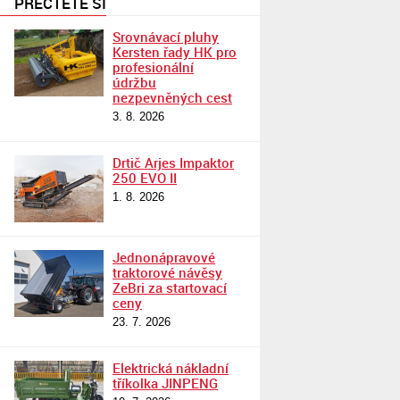
PŘEČTĚTE SI
Srovnávací pluhy
Kersten řady HK pro
profesionální
údržbu
nezpevněných cest
3. 8. 2026
Drtič Arjes Impaktor
250 EVO II
1. 8. 2026
Jednonápravové
traktorové návěsy
ZeBri za startovací
ceny
23. 7. 2026
Elektrická nákladní
tříkolka JINPENG