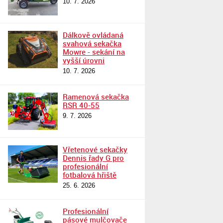
10. 7. 2026
Dálkově ovládaná
svahová sekačka
Mowre - sekání na
vyšší úrovni
10. 7. 2026
Ramenová sekačka
RSR 40-55
9. 7. 2026
Vřetenové sekačky
Dennis řady G pro
profesionální
fotbalová hřiště
25. 6. 2026
Profesionální
pásové mulčovače