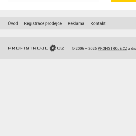
Úvod
Registrace prodejce
Reklama
Kontakt
© 2006 – 2026
PROFISTROJE.CZ
a dis