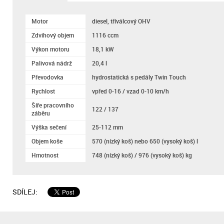
Motor
diesel, tříválcový OHV
Zdvihový objem
1116 ccm
Výkon motoru
18,1 kW
Palivová nádrž
20,4 l
Převodovka
hydrostatická s pedály Twin Touch
Rychlost
vpřed 0-16 / vzad 0-10 km/h
Šíře pracovního
122 / 137
záběru
Výška sečení
25-112 mm
Objem koše
570 (nízký koš) nebo 650 (vysoký koš) l
Hmotnost
748 (nízký koš) / 976 (vysoký koš) kg
SDÍLEJ: