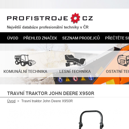
PROFISTROJE.CZ
Největší databáze profesionální techniky v ČR
ÚVOD
PŘEHLED ZNAČEK
SEZNAM PRODEJCŮ
PŘEČTĚTE SI
KOMUNÁLNÍ TECHNIKA
LESNÍ TECHNIKA
OSTATNÍ TE
TRAVNÍ TRAKTOR JOHN DEERE X950R
Úvod
Travní traktor John Deere X950R