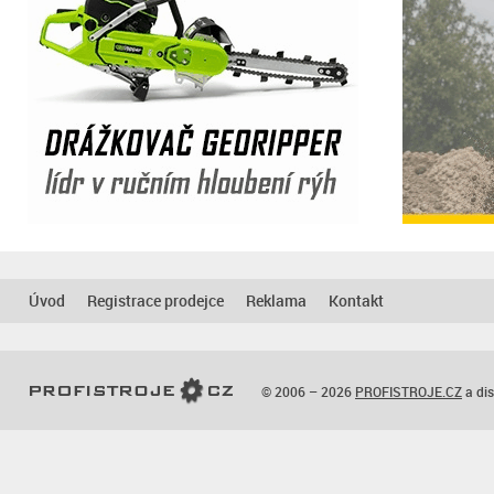
Úvod
Registrace prodejce
Reklama
Kontakt
© 2006 – 2026
PROFISTROJE.CZ
a dis