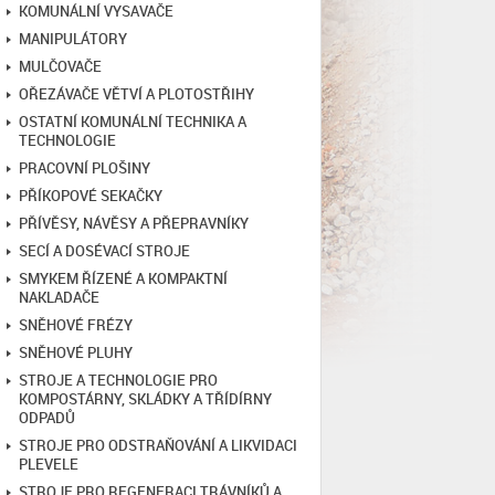
KOMUNÁLNÍ VYSAVAČE
MANIPULÁTORY
MULČOVAČE
OŘEZÁVAČE VĚTVÍ A PLOTOSTŘIHY
OSTATNÍ KOMUNÁLNÍ TECHNIKA A
TECHNOLOGIE
PRACOVNÍ PLOŠINY
PŘÍKOPOVÉ SEKAČKY
PŘÍVĚSY, NÁVĚSY A PŘEPRAVNÍKY
SECÍ A DOSÉVACÍ STROJE
SMYKEM ŘÍZENÉ A KOMPAKTNÍ
NAKLADAČE
SNĚHOVÉ FRÉZY
SNĚHOVÉ PLUHY
STROJE A TECHNOLOGIE PRO
KOMPOSTÁRNY, SKLÁDKY A TŘÍDÍRNY
ODPADŮ
STROJE PRO ODSTRAŇOVÁNÍ A LIKVIDACI
PLEVELE
STROJE PRO REGENERACI TRÁVNÍKŮ A