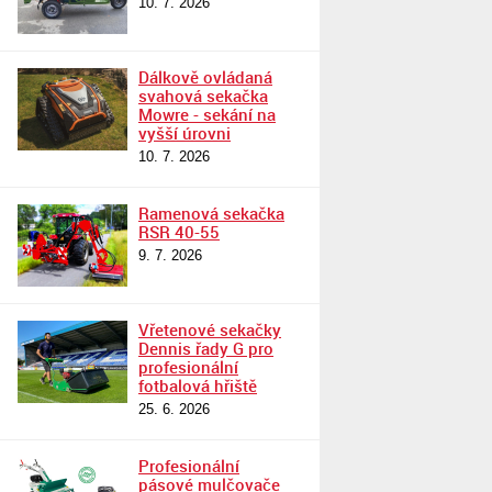
10. 7. 2026
Dálkově ovládaná
svahová sekačka
Mowre - sekání na
vyšší úrovni
10. 7. 2026
Ramenová sekačka
RSR 40-55
9. 7. 2026
Vřetenové sekačky
Dennis řady G pro
profesionální
fotbalová hřiště
25. 6. 2026
Profesionální
pásové mulčovače