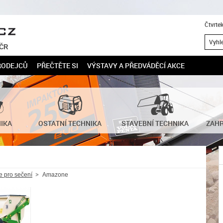
Čtvrte
 ČR
RODEJCŮ
PŘEČTĚTE SI
VÝSTAVY A PŘEDVÁDĚCÍ AKCE
NIKA
OSTATNÍ TECHNIKA
STAVEBNÍ TECHNIKA
ZAHR
je pro sečení
Amazone