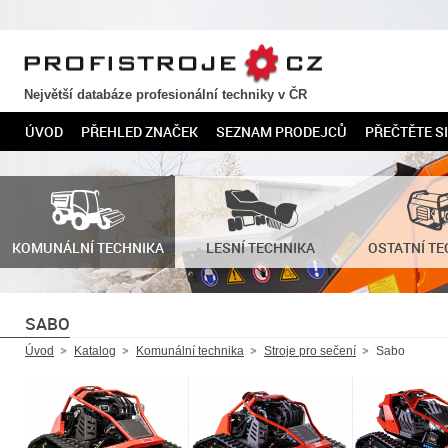
PROFISTROJE.CZ
Největší databáze profesionální techniky v ČR
ÚVOD
PŘEHLED ZNAČEK
SEZNAM PRODEJCŮ
PŘEČTĚTE SI
KOMUNÁLNÍ TECHNIKA
LESNÍ TECHNIKA
OSTATNÍ TE
SABO
Úvod
Katalog
Komunální technika
Stroje pro sečení
Sabo