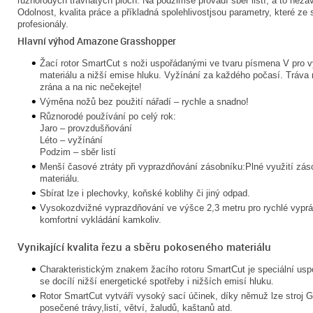
různorodých travnatých ploch. Na podzimse provádí sběr listí, a to nezáv
Odolnost, kvalita práce a příkladná spolehlivostjsou parametry, které ze 
profesionály.
Hlavní výhod Amazone Grasshopper
Žací rotor SmartCut s noži uspořádanými ve tvaru písmena V pro v
materiálu a nižší emise hluku. Vyžínání za každého počasí. Tráva 
zrána a na nic nečekejte!
Výměna nožů bez použití nářadí – rychle a snadno!
Různorodé používání po celý rok:
Jaro – provzdušňování
Léto – vyžínání
Podzim – sběr listí
Menší časové ztráty při vyprazdňování zásobníku:Plné využití zá
materiálu.
Sbírat lze i plechovky, koňské koblihy či jiný odpad.
Vysokozdvižné vyprazdňování ve výšce 2,3 metru pro rychlé vypráz
komfortní vykládání kamkoliv.
Vynikající kvalita řezu a sběru pokoseného materiálu
Charakteristickým znakem žacího rotoru SmartCut je speciální us
se docílí nižší energetické spotřeby i nižších emisí hluku.
Rotor SmartCut vytváří vysoký sací účinek, díky němuž lze stroj 
posečené trávy,listí, větví, žaludů, kaštanů atd.