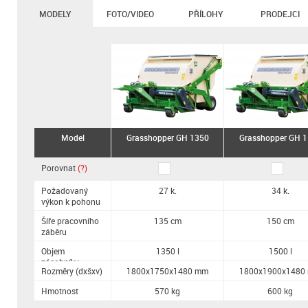
MODELY
FOTO/VIDEO
PŘÍLOHY
PRODEJCI
Model
Grasshopper GH 1350
Grasshopper GH 
Porovnat
(?)
Požadovaný
27 k.
34 k.
výkon k pohonu
Šíře pracovního
135 cm
150 cm
záběru
Objem
1350 l
1500 l
zásobníku
Rozměry (dxšxv)
1800x1750x1480 mm
1800x1900x1480
Hmotnost
570 kg
600 kg