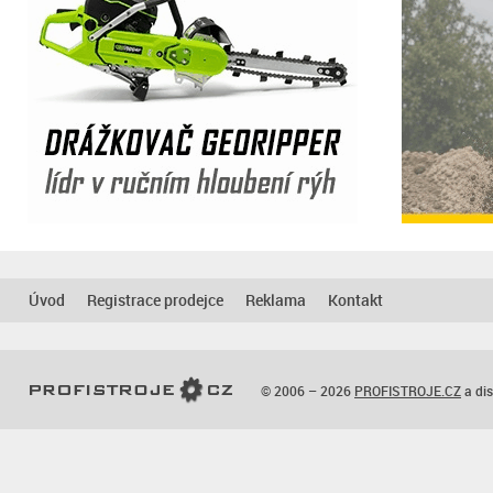
Úvod
Registrace prodejce
Reklama
Kontakt
© 2006 – 2026
PROFISTROJE.CZ
a dis