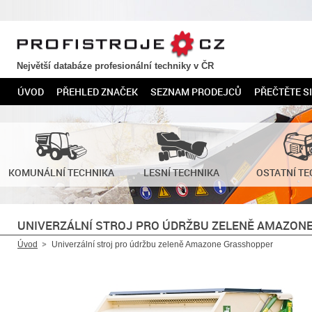
PROFISTROJE.CZ
Největší databáze profesionální techniky v ČR
ÚVOD
PŘEHLED ZNAČEK
SEZNAM PRODEJCŮ
PŘEČTĚTE SI
KOMUNÁLNÍ TECHNIKA
LESNÍ TECHNIKA
OSTATNÍ TE
UNIVERZÁLNÍ STROJ PRO ÚDRŽBU ZELENĚ AMAZON
Úvod
Univerzální stroj pro údržbu zeleně Amazone Grasshopper