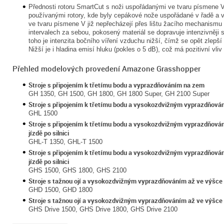
Přednosti rotoru SmartCut s noži uspořádanými ve tvaru písmene V
používanými rotory, kde byly cepákové nože uspořádané v řadě a v
ve tvaru písmene V již nepřecházejí přes lištu žacího mechanismu
intervalech za sebou, pokosený materiál se dopravuje intenzivněji 
toho je intenzita bočního víření vzduchu nižší, čímž se opět zlepší
Nižší je i hladina emisí hluku (pokles o 5 dB), což má pozitivní vliv
Přehled modelových provedení Amazone Grasshopper
Stroje s připojením k třetímu bodu a vyprazdňováním na zem
GH 1350, GH 1500, GH 1800, GH 1800 Super, GH 2100 Super
Stroje s připojením k třetímu bodu a vysokozdvižným vyprazdňová
GHL 1500
Stroje s připojením k třetímu bodu a vysokozdvižným vyprazdňován
jízdě po silnici
GHL-T 1350, GHL-T 1500
Stroje s připojením k třetímu bodu a vysokozdvižným vyprazdňován
jízdě po silnici
GHS 1500, GHS 1800, GHS 2100
Stroje s tažnou ojí a vysokozdvižným vyprazdňováním až ve výšce 2,
GHD 1500, GHD 1800
Stroje s tažnou ojí a vysokozdvižným vyprazdňováním až ve výšce 2,
GHS Drive 1500, GHS Drive 1800, GHS Drive 2100