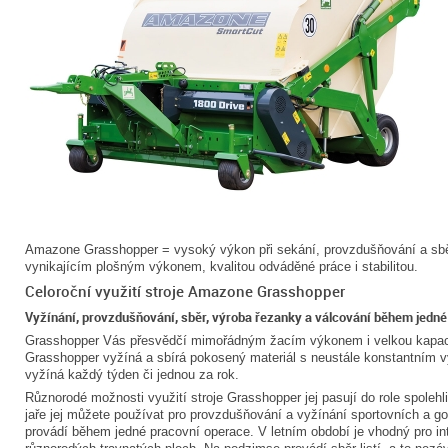
Amazone Grasshopper = vysoký výkon při sekání, provzdušňování a sbě
vynikajícím plošným výkonem, kvalitou odváděné práce i stabilitou.
Celoroční využití stroje Amazone Grasshopper
Vyžínání, provzdušňování, sběr, výroba řezanky a válcování během jedné
Grasshopper Vás přesvědčí mimořádným žacím výkonem i velkou kapaci
Grasshopper vyžíná a sbírá pokosený materiál s neustále konstantním v
vyžíná každý týden či jednou za rok.
Různorodé možnosti využití stroje Grasshopper jej pasují do role spolehli
jaře jej můžete používat pro provzdušňování a vyžínání sportovních a go
provádí během jedné pracovní operace. V letním období je vhodný pro int