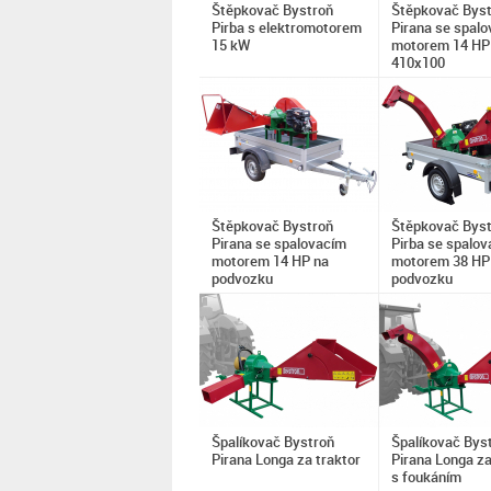
Štěpkovač Bystroň
Štěpkovač Bys
Pirba s elektromotorem
Pirana se spal
15 kW
motorem 14 HP 
410x100
Štěpkovač Bystroň
Štěpkovač Bys
Pirana se spalovacím
Pirba se spalo
motorem 14 HP na
motorem 38 HP
podvozku
podvozku
Špalíkovač Bystroň
Špalíkovač Bys
Pirana Longa za traktor
Pirana Longa za
s foukáním