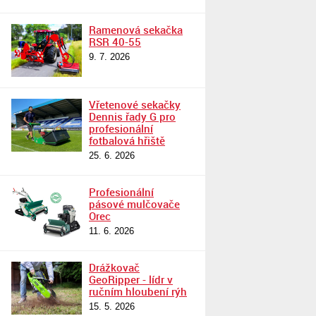
Ramenová sekačka
RSR 40-55
9. 7. 2026
Vřetenové sekačky
Dennis řady G pro
profesionální
fotbalová hřiště
25. 6. 2026
Profesionální
pásové mulčovače
Orec
11. 6. 2026
Drážkovač
GeoRipper - lídr v
ručním hloubení rýh
15. 5. 2026