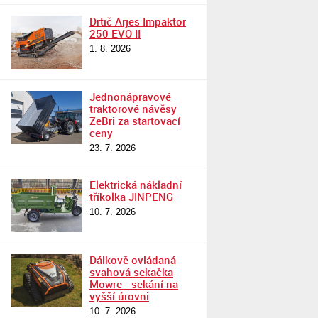
Drtič Arjes Impaktor
250 EVO II
1. 8. 2026
Jednonápravové
traktorové návěsy
ZeBri za startovací
ceny
23. 7. 2026
Elektrická nákladní
tříkolka JINPENG
10. 7. 2026
Dálkově ovládaná
svahová sekačka
Mowre - sekání na
vyšší úrovni
10. 7. 2026