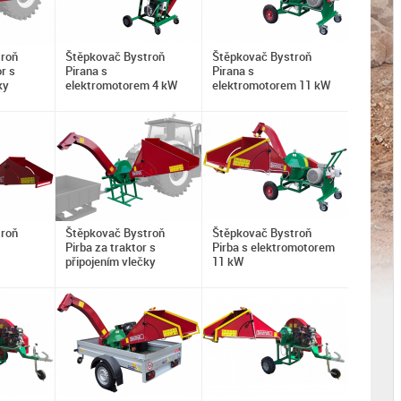
troň
Štěpkovač Bystroň
Štěpkovač Bystroň
r s
Pirana s
Pirana s
ky
elektromotorem 4 kW
elektromotorem 11 kW
troň
Štěpkovač Bystroň
Štěpkovač Bystroň
Pirba za traktor s
Pirba s elektromotorem
připojením vlečky
11 kW