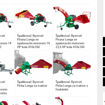
troň
Špalíkovač Bystroň
Špalíkovač Bystroň
e
Pirana Longa se
Pirana Longa se
torem 14
spalovacím motorem 14
spalovacím motorem
0
HP kola 410x160
23,5 HP kola 410x160
troň
Špalíkovač Bystroň
Špalíkovač Bystroň
e
Pirba Longa za traktor
Pirba Longa za traktor s
torem
foukáním
vozku