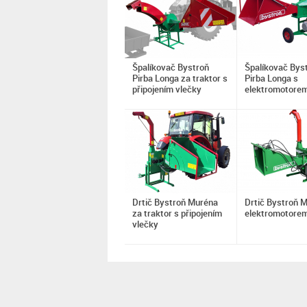
Špalíkovač Bystroň
Špalíkovač Bys
Pirba Longa za traktor s
Pirba Longa s
připojením vlečky
elektromotore
Drtič Bystroň Muréna
Drtič Bystroň 
za traktor s připojením
elektromotore
vlečky