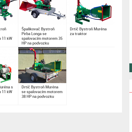
troň
Špalíkovač Bystroň
Drtič Bystroň Muréna
Pirba Longa se
za traktor
m 11 kW
spalovacím motorem 35
HP na podvozku
Muréna s
Drtič Bystroň Muréna
m 11 kW
se spalovacím motorem
38 HP na podvozku