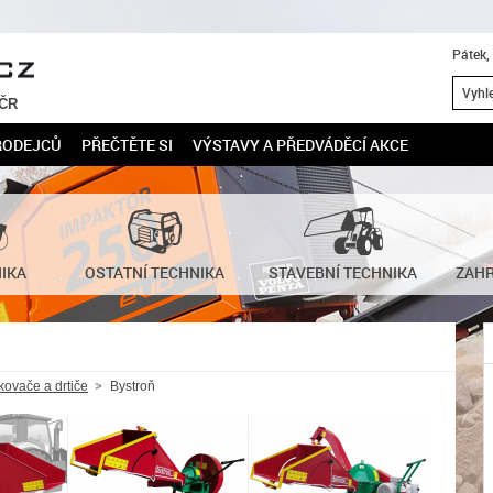
Pátek,
 ČR
RODEJCŮ
PŘEČTĚTE SI
VÝSTAVY A PŘEDVÁDĚCÍ AKCE
NIKA
OSTATNÍ TECHNIKA
STAVEBNÍ TECHNIKA
ZAHR
kovače a drtiče
Bystroň