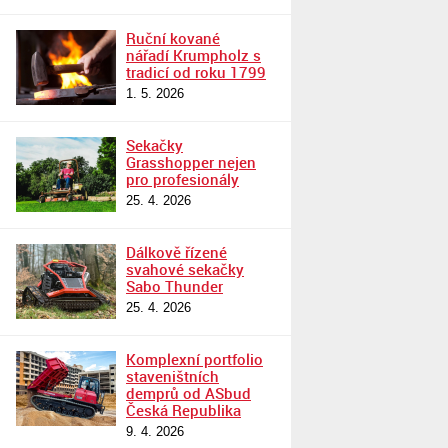
Ruční kované
nářadí Krumpholz s
tradicí od roku 1799
1. 5. 2026
Sekačky
Grasshopper nejen
pro profesionály
25. 4. 2026
Dálkově řízené
svahové sekačky
Sabo Thunder
25. 4. 2026
Komplexní portfolio
staveništních
demprů od ASbud
Česká Republika
9. 4. 2026