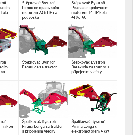
troň
Štěpkovač Bystroň
Štěpkovač Bystroň
ovacím
Pirana se spalovacím
Pirana se spalovacím
kola
motorem 23,5 HP na
motorem 14 HP kola
podvozku
410x160
troň
Štěpkovač Bystroň
Štěpkovač Bystroň
vacím
Barakuda za traktor
Barakuda za traktor s
 na
připojením vlečky
troň
Špalíkovač Bystroň
Špalíkovač Bystroň
 traktor
Pirana Longa za traktor
Pirana Longa s
s připojením vlečky
elektromotorem 4 kW