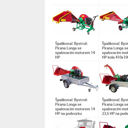
Špalíkovač Bystroň
Špalíkovač Bys
Pirana Longa se
Pirana Longa s
spalovacím motorem 14
spalovacím mo
HP
HP kola 410x10
Špalíkovač Bystroň
Špalíkovač Bys
Pirana Longa se
Pirana Longa s
spalovacím motorem 14
spalovacím mo
HP na podvozku
23,5 HP na pod