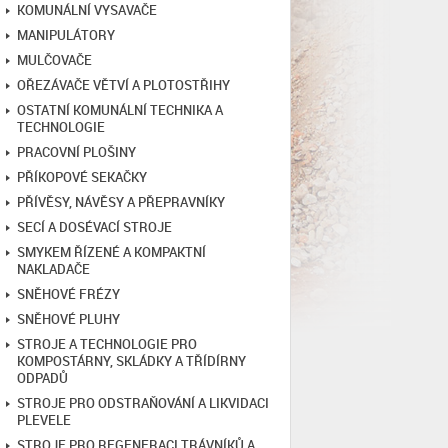
KOMUNÁLNÍ VYSAVAČE
MANIPULÁTORY
MULČOVAČE
OŘEZÁVAČE VĚTVÍ A PLOTOSTŘIHY
OSTATNÍ KOMUNÁLNÍ TECHNIKA A
TECHNOLOGIE
PRACOVNÍ PLOŠINY
PŘÍKOPOVÉ SEKAČKY
PŘÍVĚSY, NÁVĚSY A PŘEPRAVNÍKY
SECÍ A DOSÉVACÍ STROJE
SMYKEM ŘÍZENÉ A KOMPAKTNÍ
NAKLADAČE
SNĚHOVÉ FRÉZY
SNĚHOVÉ PLUHY
STROJE A TECHNOLOGIE PRO
KOMPOSTÁRNY, SKLÁDKY A TŘÍDÍRNY
ODPADŮ
STROJE PRO ODSTRAŇOVÁNÍ A LIKVIDACI
PLEVELE
STROJE PRO REGENERACI TRÁVNÍKŮ A