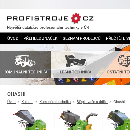
PROFISTROJE.CZ
Největší databáze profesionální techniky v ČR
ÚVOD
PŘEHLED ZNAČEK
SEZNAM PRODEJCŮ
PŘEČTĚTE SI
KOMUNÁLNÍ TECHNIKA
LESNÍ TECHNIKA
OSTATNÍ TE
OHASHI
Úvod
Katalog
Komunální technika
Štěpkovače a drtiče
Ohashi