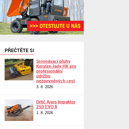
PŘEČTĚTE SI
Srovnávací pluhy
Kersten řady HK pro
profesionální
údržbu
nezpevněných cest
3. 8. 2026
Drtič Arjes Impaktor
250 EVO II
1. 8. 2026