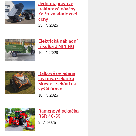
Jednonápravové
traktorové návěsy
ZeBri za startovací
ceny
23. 7. 2026
Elektrická nákladní
tříkolka JINPENG
10. 7. 2026
Dálkově ovládaná
svahová sekačka
Mowre - sekání na
vyšší úrovni
10. 7. 2026
Ramenová sekačka
RSR 40-55
9. 7. 2026