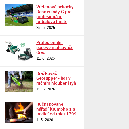
Vřetenové sekačky
Dennis řady G pro
profesionální
fotbalová hřiště
25. 6. 2026
Profesionální
pásové mulčovače
Orec
11. 6. 2026
Drážkovač
GeoRipper - lídr v
ručním hloubení rýh
15. 5. 2026
Ruční kované
nářadí Krumpholz s
tradicí od roku 1799
1. 5. 2026