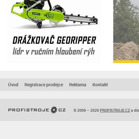
Úvod
Registrace prodejce
Reklama
Kontakt
© 2006 – 2026
PROFISTROJE.CZ
a dis