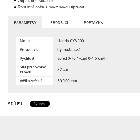
Odpružené sedadlo
Robustní nože s povrchovou úpravou
PARAMETRY
PRODEJCI
POPTÁVKA
Motor
Honda GXV390
Převodovka
hydrostatická
Rychlost
vpřed 0-10 / vzad 0-4,5 km/h
Šíře pracovního
82 cm
záběru
Výška sečení
50-100 mm
SDÍLEJ: