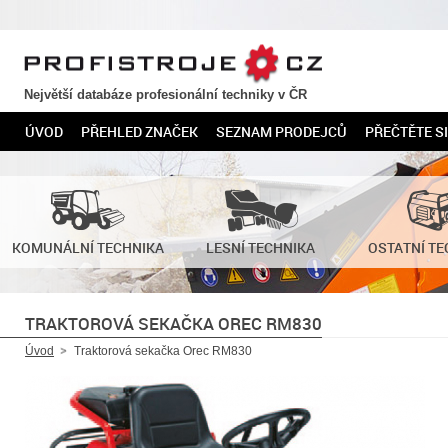
PROFISTROJE.CZ
Největší databáze profesionální techniky v ČR
ÚVOD
PŘEHLED ZNAČEK
SEZNAM PRODEJCŮ
PŘEČTĚTE SI
KOMUNÁLNÍ TECHNIKA
LESNÍ TECHNIKA
OSTATNÍ TE
TRAKTOROVÁ SEKAČKA OREC RM830
Úvod
Traktorová sekačka Orec RM830