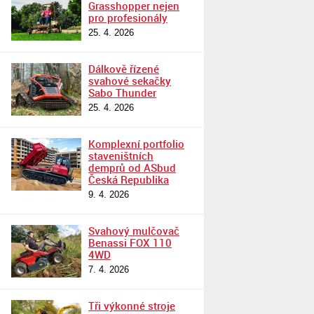
Grasshopper nejen
pro profesionály
25. 4. 2026
Dálkově řízené
svahové sekačky
Sabo Thunder
25. 4. 2026
Komplexní portfolio
staveništních
demprů od ASbud
Česká Republika
9. 4. 2026
Svahový mulčovač
Benassi FOX 110
4WD
7. 4. 2026
Tři výkonné stroje