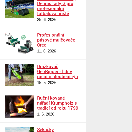
Dennis řady G pro
profesionální
fotbalová hřiště
25. 6. 2026
Profesionální
pásové mulčovače
Orec
11. 6. 2026
Drážkovač
GeoRipper - lídr v
ručním hloubení rýh
15. 5. 2026
Ruční kované
nářadí Krumpholz s
tradicí od roku 1799
1. 5. 2026
Sekačky