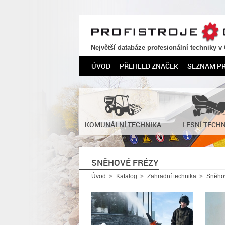
PROFISTROJE.CZ
Největší databáze profesionální techniky v
ÚVOD
PŘEHLED ZNAČEK
SEZNAM P
KOMUNÁLNÍ TECHNIKA
LESNÍ TECH
SNĚHOVÉ FRÉZY
Úvod
Katalog
Zahradní technika
Sněhov