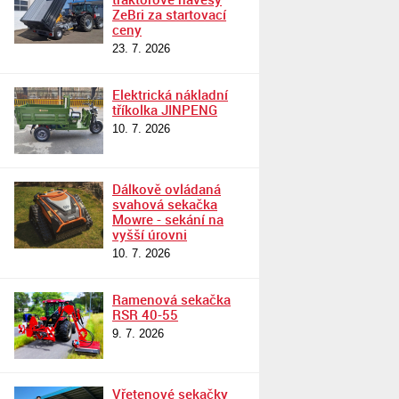
ZeBri za startovací
ceny
23. 7. 2026
Elektrická nákladní
tříkolka JINPENG
10. 7. 2026
Dálkově ovládaná
svahová sekačka
Mowre - sekání na
vyšší úrovni
10. 7. 2026
Ramenová sekačka
RSR 40-55
9. 7. 2026
Vřetenové sekačky