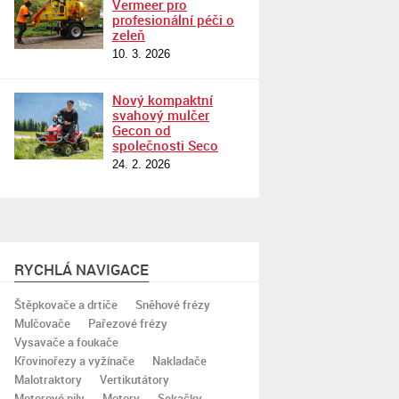
Vermeer pro
profesionální péči o
zeleň
10. 3. 2026
Nový kompaktní
svahový mulčer
Gecon od
společnosti Seco
24. 2. 2026
RYCHLÁ NAVIGACE
Štěpkovače a drtiče
Sněhové frézy
Mulčovače
Pařezové frézy
Vysavače a foukače
Křovinořezy a vyžínače
Nakladače
Malotraktory
Vertikutátory
Motorové pily
Motory
Sekačky