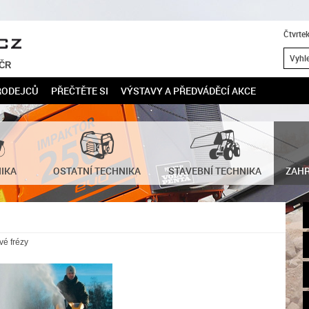
Čtvrte
 ČR
RODEJCŮ
PŘEČTĚTE SI
VÝSTAVY A PŘEDVÁDĚCÍ AKCE
NIKA
OSTATNÍ TECHNIKA
STAVEBNÍ TECHNIKA
ZAHR
é frézy