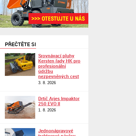
PŘEČTĚTE SI
Srovnávací pluhy
Kersten řady HK pro
profesionální
údržbu
nezpevněných cest
3. 8. 2026
Drtič Arjes Impaktor
250 EVO II
1. 8. 2026
Jednonápravové
traktorové návěsy