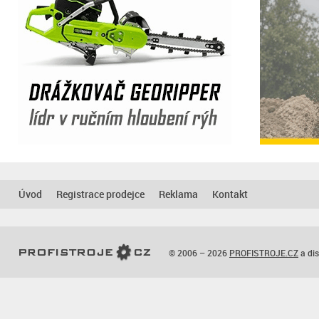
Úvod
Registrace prodejce
Reklama
Kontakt
© 2006 – 2026
PROFISTROJE.CZ
a dis