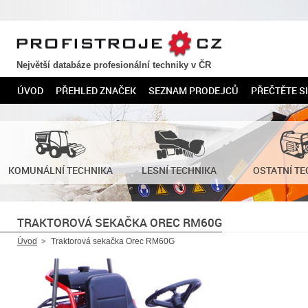
PROFISTROJE.CZ
Největší databáze profesionální techniky v ČR
ÚVOD
PŘEHLED ZNAČEK
SEZNAM PRODEJCŮ
PŘEČTĚTE SI
KOMUNÁLNÍ TECHNIKA
LESNÍ TECHNIKA
OSTATNÍ TE
TRAKTOROVÁ SEKAČKA OREC RM60G
Úvod
Traktorová sekačka Orec RM60G