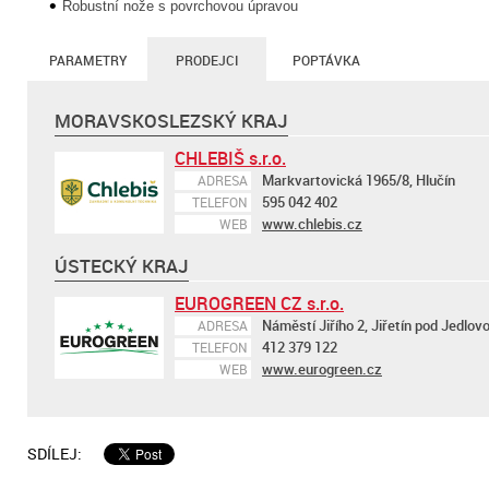
Robustní nože s povrchovou úpravou
PARAMETRY
PRODEJCI
POPTÁVKA
MORAVSKOSLEZSKÝ KRAJ
CHLEBIŠ s.r.o.
Markvartovická 1965/8, Hlučín
ADRESA
595 042 402
TELEFON
www.chlebis.cz
WEB
ÚSTECKÝ KRAJ
EUROGREEN CZ s.r.o.
Náměstí Jiřího 2, Jiřetín pod Jedlov
ADRESA
412 379 122
TELEFON
www.eurogreen.cz
WEB
SDÍLEJ: