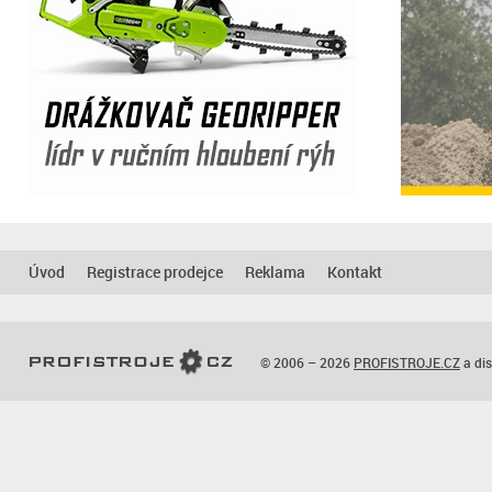
Úvod
Registrace prodejce
Reklama
Kontakt
© 2006 – 2026
PROFISTROJE.CZ
a dis