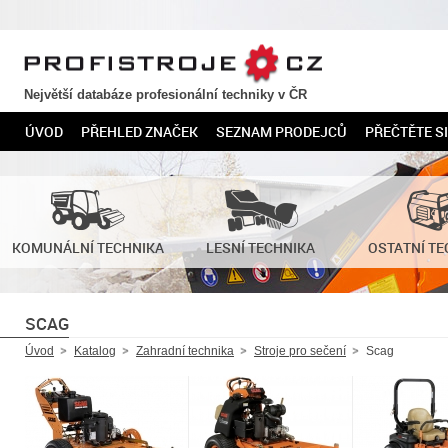
PROFISTROJE.CZ
Největší databáze profesionální techniky v ČR
ÚVOD
PŘEHLED ZNAČEK
SEZNAM PRODEJCŮ
PŘEČTĚTE SI
KOMUNÁLNÍ TECHNIKA
LESNÍ TECHNIKA
OSTATNÍ TE
SCAG
Úvod
Katalog
Zahradní technika
Stroje pro sečení
Scag