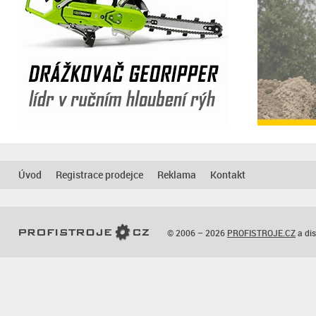
Úvod
Registrace prodejce
Reklama
Kontakt
© 2006 – 2026
PROFISTROJE.CZ
a dis