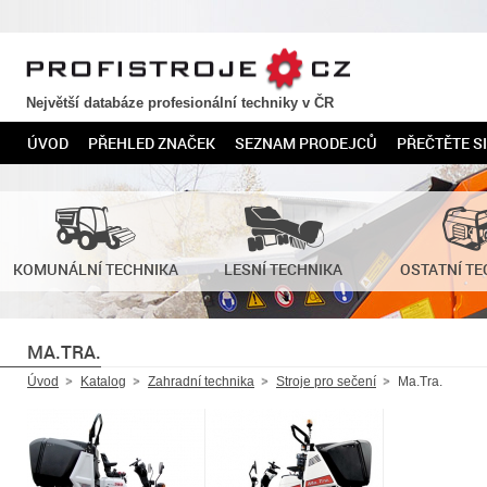
PROFISTROJE.CZ
Největší databáze profesionální techniky v ČR
ÚVOD
PŘEHLED ZNAČEK
SEZNAM PRODEJCŮ
PŘEČTĚTE SI
KOMUNÁLNÍ TECHNIKA
LESNÍ TECHNIKA
OSTATNÍ TE
MA.TRA.
Úvod
Katalog
Zahradní technika
Stroje pro sečení
Ma.Tra.