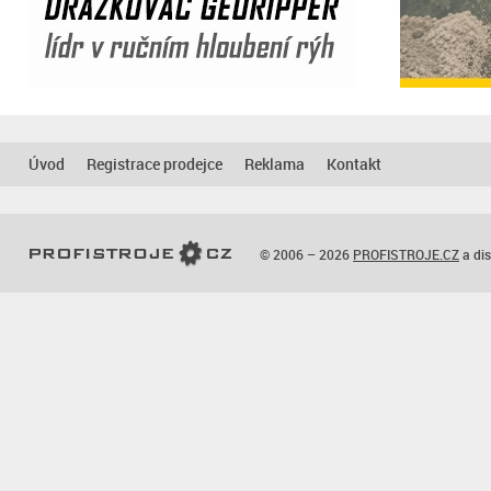
Úvod
Registrace prodejce
Reklama
Kontakt
© 2006 – 2026
PROFISTROJE.CZ
a dis