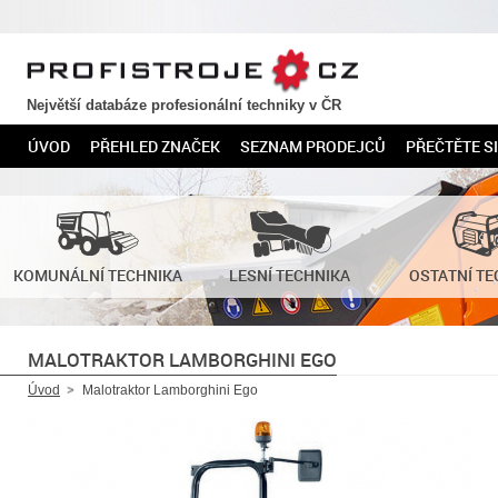
PROFISTROJE.CZ
Největší databáze profesionální techniky v ČR
ÚVOD
PŘEHLED ZNAČEK
SEZNAM PRODEJCŮ
PŘEČTĚTE SI
KOMUNÁLNÍ TECHNIKA
LESNÍ TECHNIKA
OSTATNÍ TE
MALOTRAKTOR LAMBORGHINI EGO
Úvod
Malotraktor Lamborghini Ego