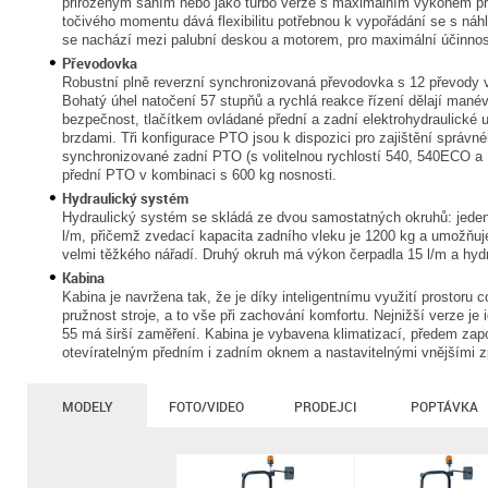
přirozeným sáním nebo jako turbo verze s maximálním výkonem při
točivého momentu dává flexibilitu potřebnou k vypořádání se s náhl
se nachází mezi palubní deskou a motorem, pro maximální účinnos
Převodovka
Robustní plně reverzní synchronizovaná převodovka s 12 převody 
Bohatý úhel natočení 57 stupňů a rychlá reakce řízení dělají manév
bezpečnost, tlačítkem ovládané přední a zadní elektrohydraulické 
brzdami. Tři konfigurace PTO jsou k dispozici pro zajištění správné
synchronizované zadní PTO (s volitelnou rychlostí 540, 540ECO a
přední PTO v kombinaci s 600 kg nosnosti.
Hydraulický systém
Hydraulický systém se skládá ze dvou samostatných okruhů: jed
l/m, přičemž zvedací kapacita zadního vleku je 1200 kg a umožňuje
velmi těžkého nářadí. Druhý okruh má výkon čerpadla 15 l/m a hydr
Kabina
Kabina je navržena tak, že je díky inteligentnímu využití prostoru
pružnost stroje, a to vše při zachování komfortu. Nejnižší verze je
55 má širší zaměření. Kabina je vybavena klimatizací, předem zap
otevíratelným předním i zadním oknem a nastavitelnými vnějšími z
MODELY
FOTO/VIDEO
PRODEJCI
POPTÁVKA