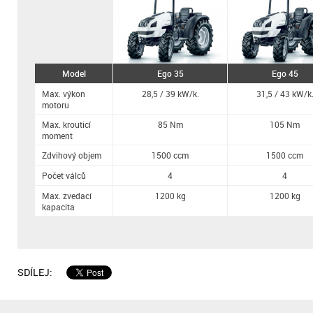
Model
Ego 35
Ego 45
Max. výkon
28,5 / 39 kW/k.
31,5 / 43 kW/k
motoru
Max. krouticí
85 Nm
105 Nm
moment
Zdvihový objem
1500 ccm
1500 ccm
Počet válců
4
4
Max. zvedací
1200 kg
1200 kg
kapacita
SDÍLEJ: