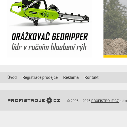
Úvod
Registrace prodejce
Reklama
Kontakt
© 2006 – 2026
PROFISTROJE.CZ
a dis