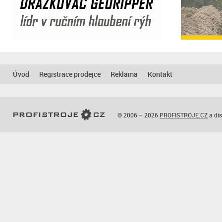
Úvod
Registrace prodejce
Reklama
Kontakt
© 2006 – 2026
PROFISTROJE.CZ
a dis