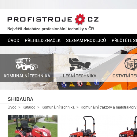
PROFISTROJE.CZ
Největší databáze profesionální techniky v ČR
ÚVOD
PŘEHLED ZNAČEK
SEZNAM PRODEJCŮ
PŘEČTĚTE SI
KOMUNÁLNÍ TECHNIKA
LESNÍ TECHNIKA
OSTATNÍ TE
SHIBAURA
Úvod
Katalog
Komunální technika
Komunální traktory a malotraktory