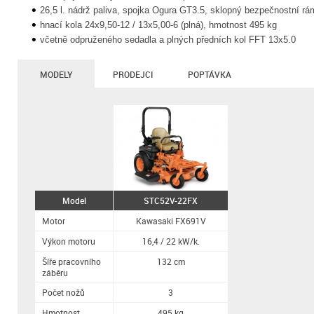
26,5 l. nádrž paliva, spojka Ogura GT3.5, sklopný bezpečnostní rá
hnací kola 24x9,50-12 / 13x5,00-6 (plná), hmotnost 495 kg
včetně odpruženého sedadla a plných předních kol FFT 13x5.0
MODELY
PRODEJCI
POPTÁVKA
Model
STC52V-22FX
Motor
Kawasaki FX691V
Výkon motoru
16,4 / 22 kW/k.
Šíře pracovního
132 cm
záběru
Počet nožů
3
Hmotnost
495 kg