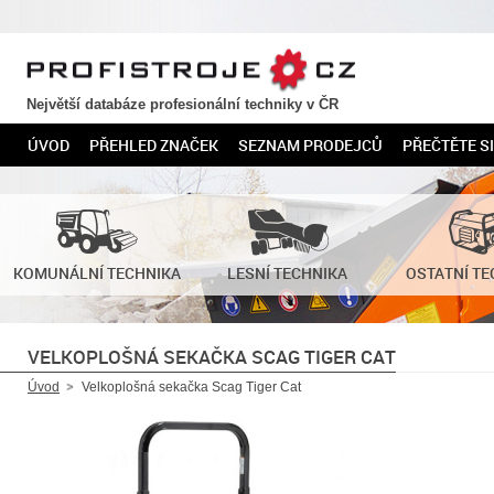
PROFISTROJE.CZ
Největší databáze profesionální techniky v ČR
ÚVOD
PŘEHLED ZNAČEK
SEZNAM PRODEJCŮ
PŘEČTĚTE SI
KOMUNÁLNÍ TECHNIKA
LESNÍ TECHNIKA
OSTATNÍ TE
VELKOPLOŠNÁ SEKAČKA SCAG TIGER CAT
Úvod
Velkoplošná sekačka Scag Tiger Cat