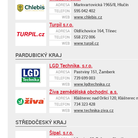
Markvartovická 1965/8, Hlučín
ADRESA
595 042 402
TELEFON
www.chlebis.cz
WEB
Turpil s.r.o.
Oldřichovice 164, Třinec
ADRESA
558 272 006
TELEFON
www.turpil.cz
WEB
PARDUBICKÝ KRAJ
LGD Technika, s.r.o.
Pastviny 151, Žamberk
ADRESA
739 699 003
TELEFON
www.lgdtechnika.cz
WEB
Živa zemědělská obchodní, a.s.
Klášterec nad Orlicí 120, Klášterec n
ADRESA
734 323 428
TELEFON
www.technika-ziva.cz
WEB
STŘEDOČESKÝ KRAJ
Šípal, s.r.o.