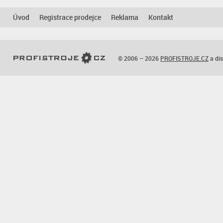
Úvod
Registrace prodejce
Reklama
Kontakt
© 2006 – 2026
PROFISTROJE.CZ
a dis