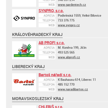
www.gardentech.cz
WEB
SYNPRO, s.r.o.
Podivínská 1559, Velké Bílovice
ADRESA
733 376 775
TELEFON
www.synpro.cz
WEB
KRÁLOVÉHRADECKÝ KRAJ
AB PROFI s.r.o.
M. Koněva 199, Jičín
ADRESA
493 525 565
TELEFON
www.abprofi.cz
WEB
LIBERECKÝ KRAJ
Bartoš nářadí s.r.o.
K Bauhausu 614, Liberec 11
ADRESA
485 152 770
TELEFON
www.naradibartos.cz
WEB
MORAVSKOSLEZSKÝ KRAJ
CHLEBIŠ s.r.o.