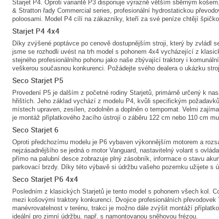
Starjet P4. Oproti variantě P3 disponuje výrazně větším sběrným koše
& Stratton řady Commercial series, profesionální hydrostatickou převod
poloosami. Model P4 cílí na zákazníky, kteří za své peníze chtějí špičko
Starjet P4 4x4
Díky zvýšené poptávce po cenově dostupnějším stroji, který by zvládl se
jsme se rozhodli uvést na trh model s pohonem 4x4 vycházející z klasick
stejného profesionálního pohonu jako naše zbývající traktory i komunáln
veškerou současnou konkurenci. Požádejte svého dealera o ukázku stroj
Seco Starjet P5
Provedení P5 je dalším z početné rodiny Starjetů, primárně určený k na
hřištích. Jeho základ vychází z modelu P4, kvůli specifickým požadavk
místech upraven, zesílen, zodolněn a doplněn o tempomat. Velmi zajímav
je montáž příplatkového žacího ústrojí o záběru 122 cm nebo 110 cm mu
Seco Starjet 6
Oproti předchozímu modelu je P6 vybaven výkonnějším motorem a rozsá
nejzásadnějšího se jedná o motor Vanguard, nastavitelný volant s ovládac
přímo na palubní desce zobrazuje plný zásobník, informace o stavu aku
parkovací brzdy. Díky této výbavě si údržbu vašeho pozemku užijete s
Seco Starjet P6 4x4
Posledním z klasických Starjetů je tento model s pohonem všech kol. C
mezi košovými traktory konkurenci. Dvojice profesionálních převodovek 
manévrovatelnost v terénu, trakci je možno dále zvýšit montáží příplatko
ideální pro zimní údržbu, např. s namontovanou sněhovou frézou.