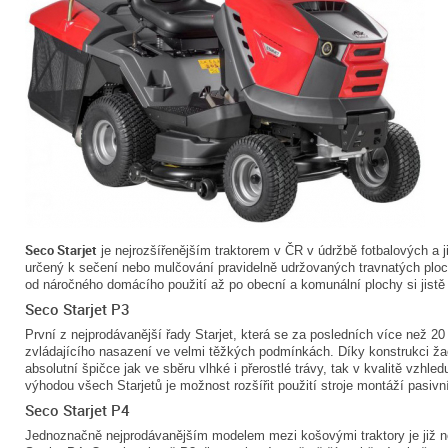
Seco Starjet
je nejrozšířenějším traktorem v ČR v údržbě fotbalových a ji
určený k sečení nebo mulčování pravidelně udržovaných travnatých plo
od náročného domácího použití až po obecní a komunální plochy si jistě
Seco Starjet P3
První z nejprodávanější řady Starjet, která se za posledních více než 2
zvládajícího nasazení ve velmi těžkých podmínkách. Díky konstrukci žac
absolutní špičce jak ve sběru vlhké i přerostlé trávy, tak v kvalitě vzhl
výhodou všech Starjetů je možnost rozšířit použití stroje montáží pasivní
Seco Starjet P4
Jednoznačně nejprodávanějším modelem mezi košovými traktory je již n