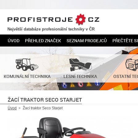
PROFISTROJE.CZ
Největší databáze profesionální techniky v ČR
ÚVOD
PŘEHLED ZNAČEK
SEZNAM PRODEJCŮ
PŘEČTĚTE SI
KOMUNÁLNÍ TECHNIKA
LESNÍ TECHNIKA
OSTATNÍ TE
ŽACÍ TRAKTOR SECO STARJET
Úvod
Žací traktor Seco Starjet