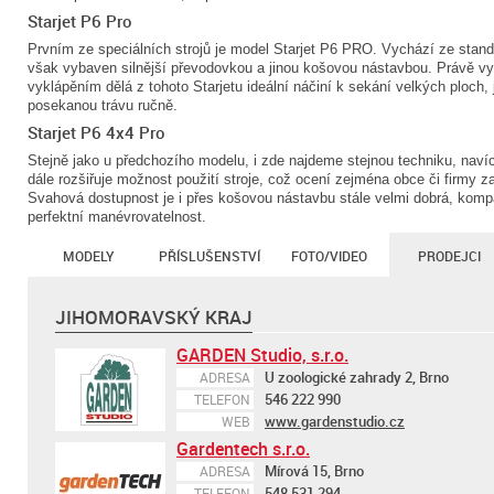
Starjet P6 Pro
Prvním ze speciálních strojů je model Starjet P6 PRO. Vychází ze standar
však vybaven silnější převodovkou a jinou košovou nástavbou. Právě 
vyklápěním dělá z tohoto Starjetu ideální náčiní k sekání velkých ploch,
posekanou trávu ručně.
Starjet P6 4x4 Pro
Stejně jako u předchozího modelu, i zde najdeme stejnou techniku, naví
dále rozšiřuje možnost použití stroje, což ocení zejména obce či firmy z
Svahová dostupnost je i přes košovou nástavbu stále velmi dobrá, kompa
perfektní manévrovatelnost.
MODELY
PŘÍSLUŠENSTVÍ
FOTO/VIDEO
PRODEJCI
JIHOMORAVSKÝ KRAJ
GARDEN Studio, s.r.o.
U zoologické zahrady 2, Brno
ADRESA
546 222 990
TELEFON
www.gardenstudio.cz
WEB
Gardentech s.r.o.
Mírová 15, Brno
ADRESA
548 531 294
TELEFON