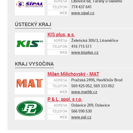
Libovice 68, Tuřany u Slaného
ADRESA
774 437 641
TELEFON
www.sipal.cz
WEB
ÚSTECKÝ KRAJ
KIS plus, a.s.
Želetická 305/3, Litoměřice
ADRESA
416 715 511
TELEFON
www.kisplus.cz
WEB
KRAJ VYSOČINA
Milan Milichovský - MAT
Pražská 2495, Havlíčkův Brod
ADRESA
569 425 052, 569 333 052
TELEFON
www.mathb.cz
WEB
P & L, spol. s r.o.
Oslavice 209, Oslavice
ADRESA
566 590 530
TELEFON
www.pal.cz
WEB