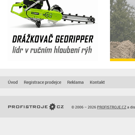
Úvod
Registrace prodejce
Reklama
Kontakt
© 2006 – 2026
PROFISTROJE.CZ
a dis