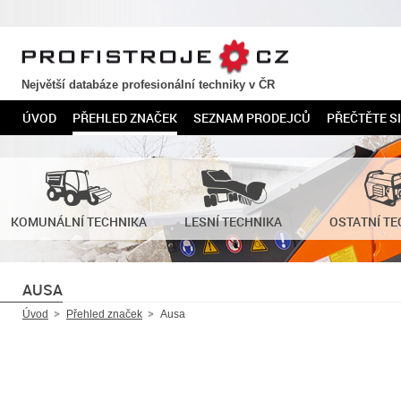
PROFISTROJE.CZ
Největší databáze profesionální techniky v ČR
ÚVOD
PŘEHLED ZNAČEK
SEZNAM PRODEJCŮ
PŘEČTĚTE SI
KOMUNÁLNÍ TECHNIKA
LESNÍ TECHNIKA
OSTATNÍ TE
AUSA
Úvod
Přehled značek
Ausa