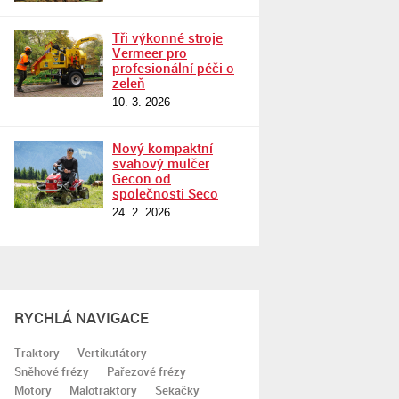
Tři výkonné stroje
Vermeer pro
profesionální péči o
zeleň
10. 3. 2026
Nový kompaktní
svahový mulčer
Gecon od
společnosti Seco
24. 2. 2026
RYCHLÁ NAVIGACE
Traktory
Vertikutátory
Sněhové frézy
Pařezové frézy
Motory
Malotraktory
Sekačky