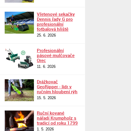
Vřetenové sekačky
Dennis řady G pro
profesionální
fotbalová hřiště
25. 6. 2026
Profesionální
pásové mulčovače
Orec
11. 6. 2026
Drážkovač
GeoRipper - lídr v
ručním hloubení rýh
15. 5. 2026
Ruční kované
nářadí Krumpholz s
tradicí od roku 1799
1. 5. 2026