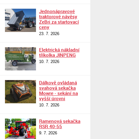
Jednonápravové
traktorové návěsy
ZeBri za startovací
ceny
23. 7. 2026
Elektrická nákladní
tříkolka JINPENG
10. 7. 2026
Dálkově ovládaná
svahová sekačka
Mowre - sekání na
vyšší úrovni
10. 7. 2026
Ramenová sekačka
RSR 40-55
9. 7. 2026