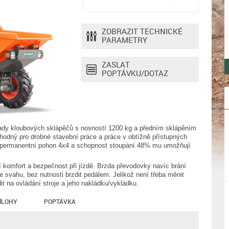
ZOBRAZIT TECHNICKÉ
PARAMETRY
ZASLAT
POPTÁVKU/DOTAZ
řady kloubových sklápěčů s nosností 1200 kg a předním sklápěním
dný pro drobné stavební práce a práce v obtížně přístupných
ho permanentní pohon 4x4 a schopnost stoupání 48% mu umožňují
 komfort a bezpečnost při jízdě. Brzda převodovky navíc brání
ze svahu, bez nutnosti brzdit pedálem. Jelikož není třeba měnit
it na ovládání stroje a jeho nakládku/vykládku.
ÍLOHY
POPTÁVKA