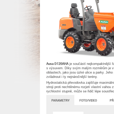
Ausa D120AHA
je součástí nejkompaktnější 
s výsuvem. Díky svým malým rozměrům je vho
oblastech, jako jsou úzké ulice a parky. Je
zvládnout i ty nejnáročnější terény.
Hydrostatická převodovka zajišťuje maximální
stroji proti nechtěnému rozjetí vlastní vahou 
rychlostní stupně, může se řidič lépe soustřed
PARAMETRY
FOTO/VIDEO
PŘ