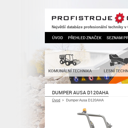
PROFISTROJE.CZ
Největší databáze profesionální techniky v
ÚVOD
PŘEHLED ZNAČEK
SEZNAM P
KOMUNÁLNÍ TECHNIKA
LESNÍ TECH
DUMPER AUSA D120AHA
Úvod
Dumper Ausa D120AHA