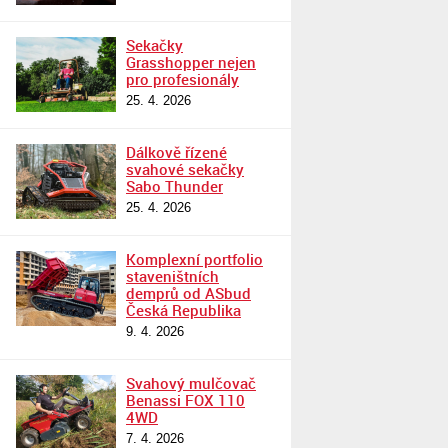
Sekačky
Grasshopper nejen
pro profesionály
25. 4. 2026
Dálkově řízené
svahové sekačky
Sabo Thunder
25. 4. 2026
Komplexní portfolio
staveništních
demprů od ASbud
Česká Republika
9. 4. 2026
Svahový mulčovač
Benassi FOX 110
4WD
7. 4. 2026