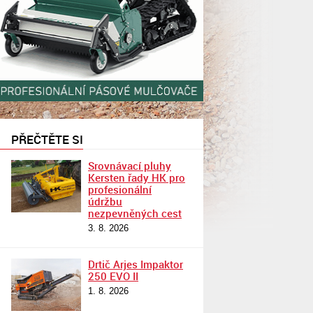
PŘEČTĚTE SI
Srovnávací pluhy
Kersten řady HK pro
profesionální
údržbu
nezpevněných cest
3. 8. 2026
Drtič Arjes Impaktor
250 EVO II
1. 8. 2026