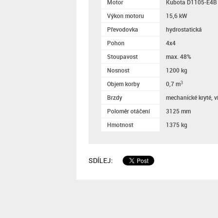
Motor
Kubota D1105-E4B
Výkon motoru
15,6 kW
Převodovka
hydrostatická
Pohon
4x4
Stoupavost
max. 48%
Nosnost
1200 kg
Objem korby
0,7 m
3
Brzdy
mechanické kryté, 
Poloměr otáčení
3125 mm
Hmotnost
1375 kg
SDÍLEJ: