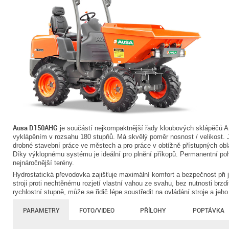
Ausa D150AHG
je součástí nejkompaktnější řady kloubových sklápěčů 
vyklápěním v rozsahu 180 stupňů. Má skvělý poměr nosnost / velikost. J
drobné stavební práce ve městech a pro práce v obtížně přístupných obla
Díky výklopnému systému je ideální pro plnění příkopů. Permanentní po
nejnáročnější terény.
Hydrostatická převodovka zajišťuje maximální komfort a bezpečnost při 
stroji proti nechtěnému rozjetí vlastní vahou ze svahu, bez nutnosti brzd
rychlostní stupně, může se řidič lépe soustředit na ovládání stroje a jeh
PARAMETRY
FOTO/VIDEO
PŘÍLOHY
POPTÁVKA