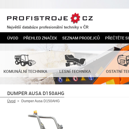
PROFISTROJE.CZ
Největší databáze profesionální techniky v ČR
ÚVOD
PŘEHLED ZNAČEK
SEZNAM PRODEJCŮ
PŘEČTĚTE SI
KOMUNÁLNÍ TECHNIKA
LESNÍ TECHNIKA
OSTATNÍ TE
DUMPER AUSA D150AHG
Úvod
Dumper Ausa D150AHG