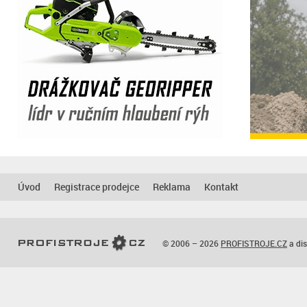
Úvod
Registrace prodejce
Reklama
Kontakt
© 2006 – 2026
PROFISTROJE.CZ
a dis