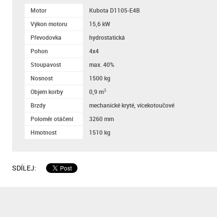
Motor
Kubota D1105-E4B
Výkon motoru
15,6 kW
Převodovka
hydrostatická
Pohon
4x4
Stoupavost
max. 40%
Nosnost
1500 kg
Objem korby
0,9 m
3
Brzdy
mechanické kryté, vícekotoučové
Poloměr otáčení
3260 mm
Hmotnost
1510 kg
SDÍLEJ: