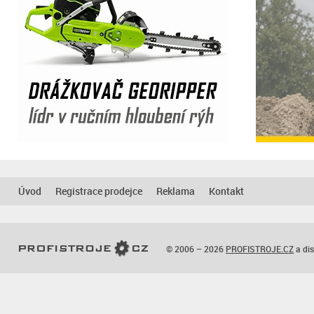
Úvod
Registrace prodejce
Reklama
Kontakt
© 2006 – 2026
PROFISTROJE.CZ
a dis