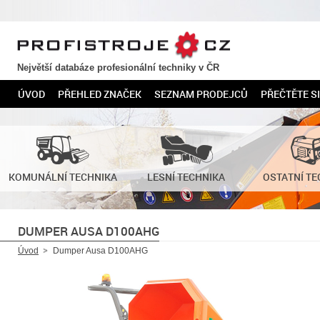
PROFISTROJE.CZ
Největší databáze profesionální techniky v ČR
ÚVOD
PŘEHLED ZNAČEK
SEZNAM PRODEJCŮ
PŘEČTĚTE SI
KOMUNÁLNÍ TECHNIKA
LESNÍ TECHNIKA
OSTATNÍ TE
DUMPER AUSA D100AHG
Úvod
Dumper Ausa D100AHG