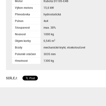
Motor
Kubota D1105-E4B
Výkon motoru
15,6 kW
Převodovka
hydrostatická
Pohon
4x4
Stoupavost
max. 38%
Nosnost
1000 kg
Objem korby
0,545 m
3
Brzdy
mechanické kryté, vícekotoučové
Poloměr otáčení
3035 mm
Hmotnost
1300 kg
SDÍLEJ: