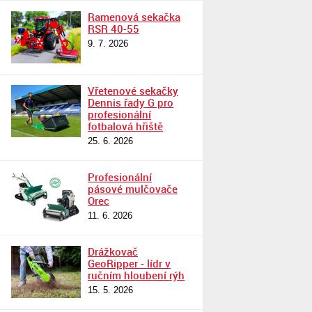
Ramenová sekačka
RSR 40-55
9. 7. 2026
Vřetenové sekačky
Dennis řady G pro
profesionální
fotbalová hřiště
25. 6. 2026
Profesionální
pásové mulčovače
Orec
11. 6. 2026
Drážkovač
GeoRipper - lídr v
ručním hloubení rýh
15. 5. 2026