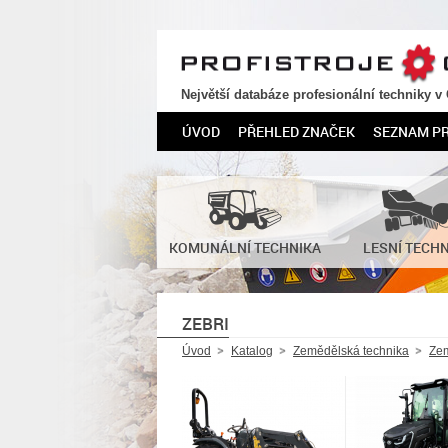
PROFISTROJE.CZ
Největší databáze profesionální techniky v
ÚVOD
PŘEHLED ZNAČEK
SEZNAM P
KOMUNÁLNÍ TECHNIKA
LESNÍ TECH
ZEBRI
Úvod
Katalog
Zemědělská technika
Zem