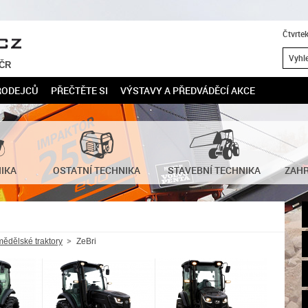
Čtvrte
 ČR
RODEJCŮ
PŘEČTĚTE SI
VÝSTAVY A PŘEDVÁDĚCÍ AKCE
NIKA
OSTATNÍ TECHNIKA
STAVEBNÍ TECHNIKA
ZAHR
ědělské traktory
ZeBri