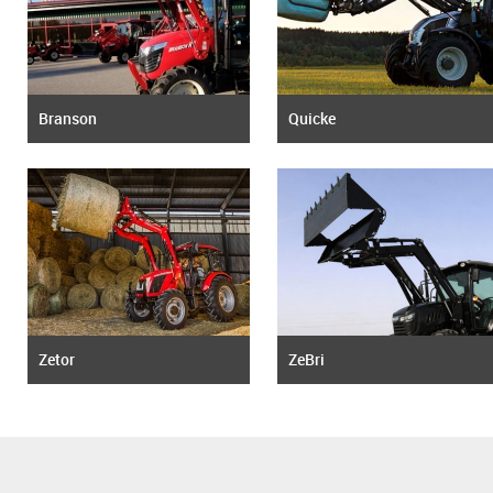
Branson
Quicke
Zetor
ZeBri