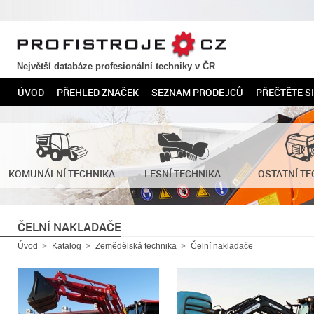
PROFISTROJE.CZ
Největší databáze profesionální techniky v ČR
ÚVOD
PŘEHLED ZNAČEK
SEZNAM PRODEJCŮ
PŘEČTĚTE SI
KOMUNÁLNÍ TECHNIKA
LESNÍ TECHNIKA
OSTATNÍ TE
ČELNÍ NAKLADAČE
Úvod
Katalog
Zemědělská technika
Čelní nakladače