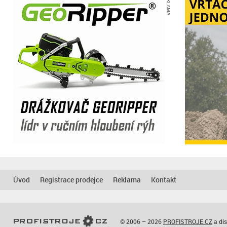
REKLAMA
Úvod
Registrace prodejce
Reklama
Kontakt
© 2006 – 2026
PROFISTROJE.CZ
a dis