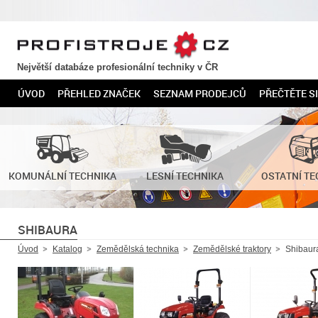
PROFISTROJE.CZ
Největší databáze profesionální techniky v ČR
ÚVOD
PŘEHLED ZNAČEK
SEZNAM PRODEJCŮ
PŘEČTĚTE SI
KOMUNÁLNÍ TECHNIKA
LESNÍ TECHNIKA
OSTATNÍ TE
SHIBAURA
Úvod
Katalog
Zemědělská technika
Zemědělské traktory
Shibaur