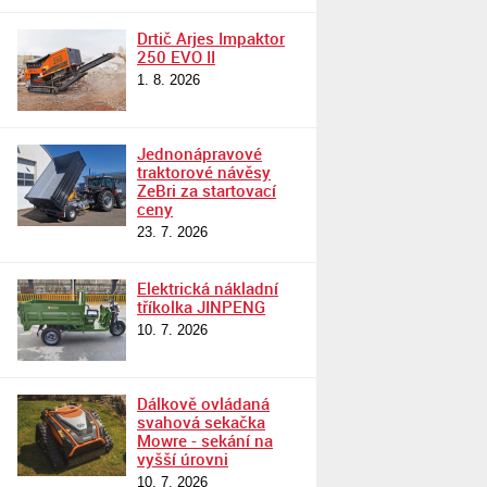
Drtič Arjes Impaktor
250 EVO II
1. 8. 2026
Jednonápravové
traktorové návěsy
ZeBri za startovací
ceny
23. 7. 2026
Elektrická nákladní
tříkolka JINPENG
10. 7. 2026
Dálkově ovládaná
svahová sekačka
Mowre - sekání na
vyšší úrovni
10. 7. 2026