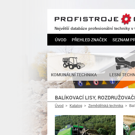
PROFISTROJE.CZ
Největší databáze profesionální techniky v
ÚVOD
PŘEHLED ZNAČEK
SEZNAM P
KOMUNÁLNÍ TECHNIKA
LESNÍ TECH
BALÍKOVACÍ LISY, ROZDRUŽOVAČ
Úvod
Katalog
Zemědělská technika
Bal