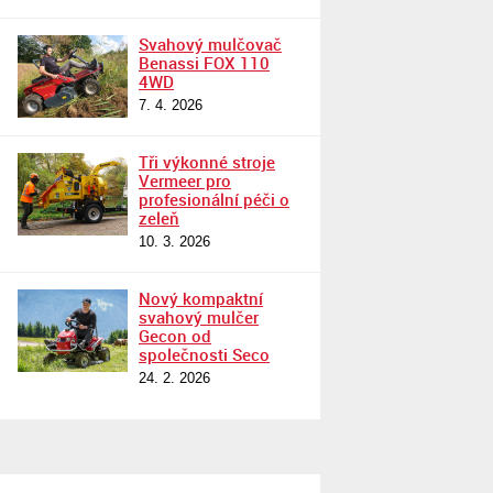
Svahový mulčovač
Benassi FOX 110
4WD
7. 4. 2026
Tři výkonné stroje
Vermeer pro
profesionální péči o
zeleň
10. 3. 2026
Nový kompaktní
svahový mulčer
Gecon od
společnosti Seco
24. 2. 2026