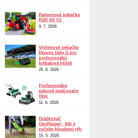
Ramenová sekačka
RSR 40-55
9. 7. 2026
Vřetenové sekačky
Dennis řady G pro
profesionální
fotbalová hřiště
25. 6. 2026
Profesionální
pásové mulčovače
Orec
11. 6. 2026
Drážkovač
GeoRipper - lídr v
ručním hloubení rýh
15. 5. 2026