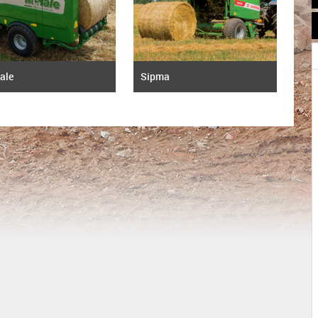
ale
Sipma