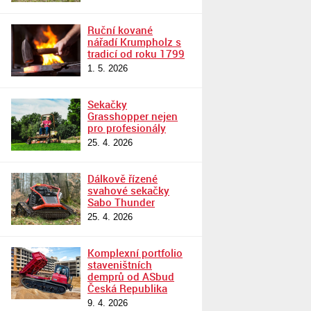
Ruční kované
nářadí Krumpholz s
tradicí od roku 1799
1. 5. 2026
Sekačky
Grasshopper nejen
pro profesionály
25. 4. 2026
Dálkově řízené
svahové sekačky
Sabo Thunder
25. 4. 2026
Komplexní portfolio
staveništních
demprů od ASbud
Česká Republika
9. 4. 2026