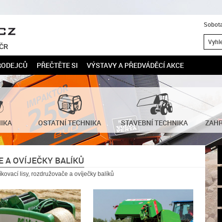
Sobota
 ČR
RODEJCŮ
PŘEČTĚTE SI
VÝSTAVY A PŘEDVÁDĚCÍ AKCE
NIKA
OSTATNÍ TECHNIKA
STAVEBNÍ TECHNIKA
ZAHR
E A OVÍJEČKY BALÍKŮ
íkovací lisy, rozdružovače a ovíječky balíků