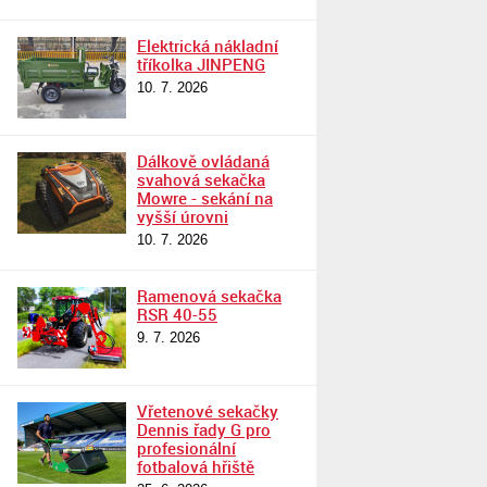
Elektrická nákladní
tříkolka JINPENG
10. 7. 2026
Dálkově ovládaná
svahová sekačka
Mowre - sekání na
vyšší úrovni
10. 7. 2026
Ramenová sekačka
RSR 40-55
9. 7. 2026
Vřetenové sekačky
Dennis řady G pro
profesionální
fotbalová hřiště