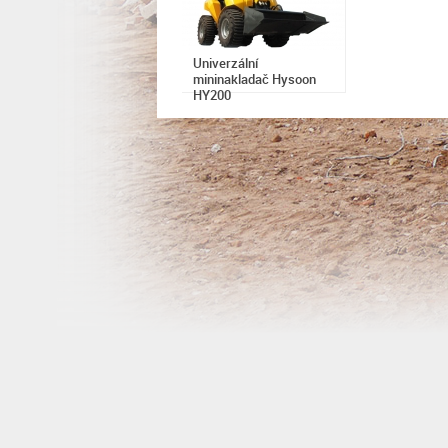
Univerzální
mininakladač Hysoon
HY200