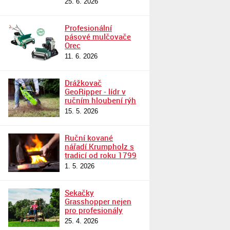
25. 6. 2026
Profesionální
pásové mulčovače
Orec
11. 6. 2026
Drážkovač
GeoRipper - lídr v
ručním hloubení rýh
15. 5. 2026
Ruční kované
nářadí Krumpholz s
tradicí od roku 1799
1. 5. 2026
Sekačky
Grasshopper nejen
pro profesionály
25. 4. 2026