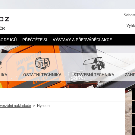
Sobota
 ČR
RODEJCŮ
PŘEČTĚTE SI
VÝSTAVY A PŘEDVÁDĚCÍ AKCE
NIKA
OSTATNÍ TECHNIKA
STAVEBNÍ TECHNIKA
ZAHR
verzální nakladače
Hysoon