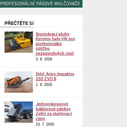
PŘEČTĚTE SI
Srovnávací pluhy
Kersten řady HK pro
profesionální
údržbu
nezpevněných cest
3. 8. 2026
Drtič Arjes Impaktor
250 EVO II
1. 8. 2026
Jednonápravové
traktorové návěsy
ZeBri za startovací
ceny
23. 7. 2026