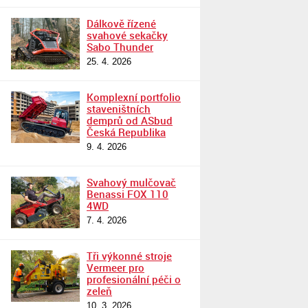
Dálkově řízené
svahové sekačky
Sabo Thunder
25. 4. 2026
Komplexní portfolio
staveništních
demprů od ASbud
Česká Republika
9. 4. 2026
Svahový mulčovač
Benassi FOX 110
4WD
7. 4. 2026
Tři výkonné stroje
Vermeer pro
profesionální péči o
zeleň
10. 3. 2026