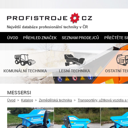
PROFISTROJE.CZ
Největší databáze profesionální techniky v ČR
ÚVOD
PŘEHLED ZNAČEK
SEZNAM PRODEJCŮ
PŘEČTĚTE SI
KOMUNÁLNÍ TECHNIKA
LESNÍ TECHNIKA
OSTATNÍ TE
MESSERSI
Úvod
Katalog
Zemědělská technika
Transportéry, užitková vozidla a 